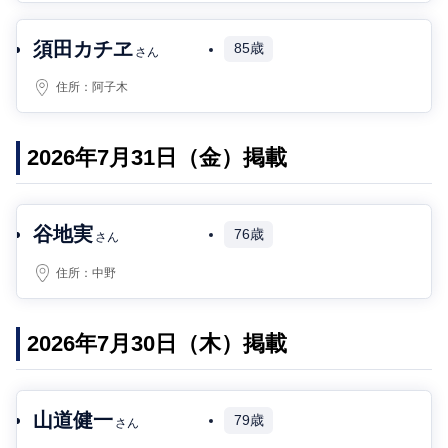
須田カチヱ
85歳
さん
住所：
阿子木
2026年7月31日（金）掲載
谷地実
76歳
さん
住所：
中野
2026年7月30日（木）掲載
山道健一
79歳
さん