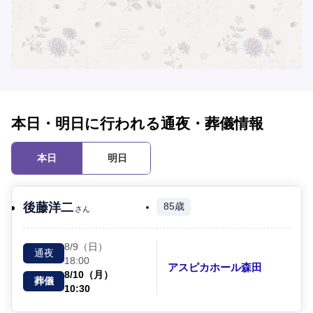
本日・明日に行われる通夜・葬儀情報
本日
明日
後藤洋二
85歳
さん
8/9（日）
通夜
18:00
アスピカホール森田
8/10（月）
葬儀
10:30