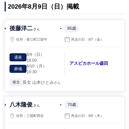
2026年8月9日（日）掲載
後藤洋二
85歳
さん
住所：
春江町江留中
死去の日：
8/7
（金）
8/9
（日）
通夜
18:00
アスピカホール森田
8/10
（月）
葬儀
10:30
長女
山本ひとみ
喪主
さん
八木隆俊
70歳
さん
住所：
三国町西谷
死去の日：
8/6
（木）