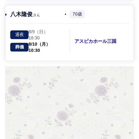
八木隆俊
70歳
さん
8/9（日）
通夜
18:30
アスピカホール三国
8/10（月）
葬儀
10:30