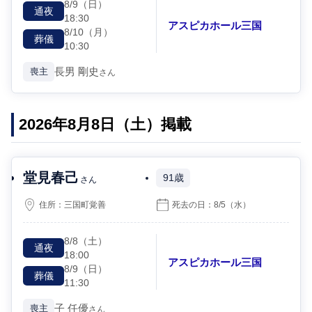
8/9
（日）
通夜
18:30
アスピカホール三国
8/10
（月）
葬儀
10:30
長男
剛史
喪主
さん
2026年8月8日（土）掲載
堂見春己
91歳
さん
住所：
三国町覚善
死去の日：
8/5
（水）
8/8
（土）
通夜
18:00
アスピカホール三国
8/9
（日）
葬儀
11:30
子
任優
喪主
さん