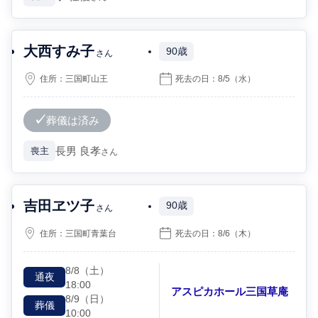
大西すみ子
90歳
さん
住所：
三国町山王
死去の日：
8/5
（水）
葬儀は済み
長男
良孝
喪主
さん
吉田ヱツ子
90歳
さん
住所：
三国町青葉台
死去の日：
8/6
（木）
8/8
（土）
通夜
18:00
アスピカホール三国草庵
8/9
（日）
葬儀
10:00