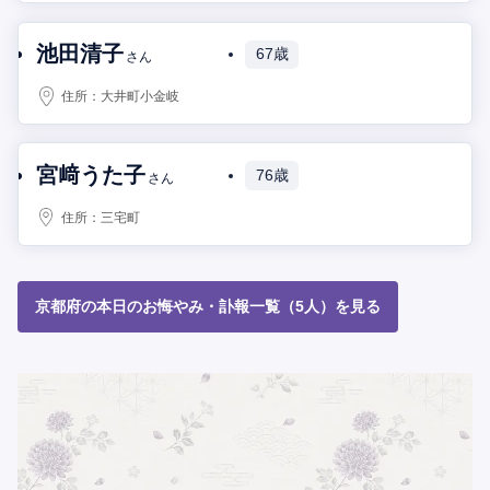
池田清子
67歳
さん
住所：
大井町小金岐
宮﨑うた子
76歳
さん
住所：
三宅町
京都府の本日のお悔やみ・訃報一覧（5人）を見る