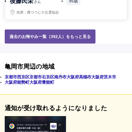
後藤民栄
95歳
さん
住所：
西つつじケ丘雲仙台
過去のお悔やみ一覧（392人）をもっと見る
亀岡市周辺の地域
京都市西京区
京都市右京区
南丹市
大阪府高槻市
大阪府茨木市
大阪府能勢町
大阪府豊能町
通知が受け取れるようになりました