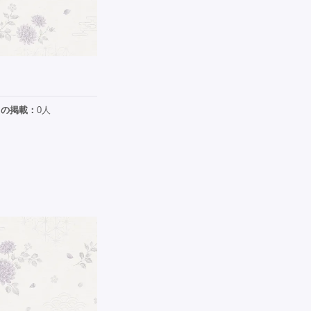
日の掲載：
0人