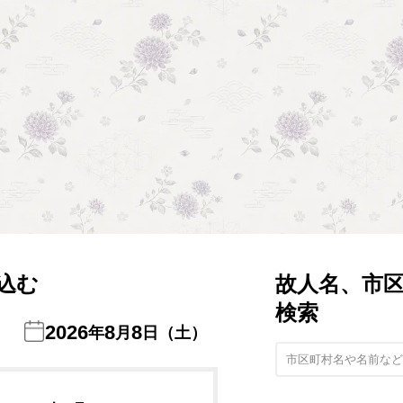
込む
故人名、市
検索
2026
8
8
年
月
日（土）