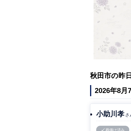
秋田市の昨
2026年8
小助川孝
さ
葬儀は済み