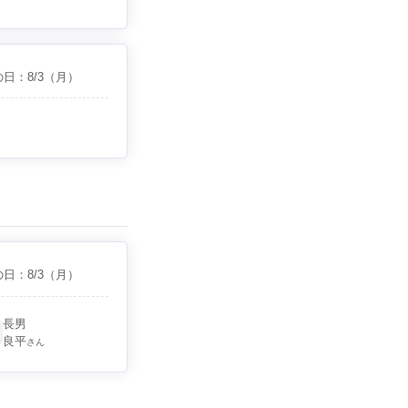
の日：
8/3
（月）
の日：
8/3
（月）
長男
良平
さん