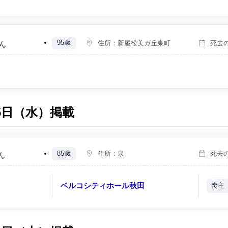
95歳
住所：
新屋松美ガ丘東町
死去
ん
月5日（水）掲載
85歳
住所：
泉
死去
ん
）
ベルコシティホール秋田
喪主