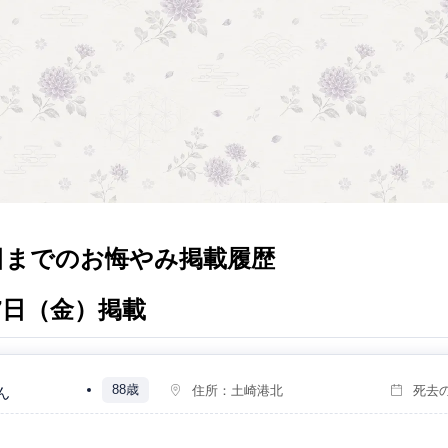
日までのお悔やみ掲載履歴
月7日（金）掲載
88歳
住所：
土崎港北
死去
ん