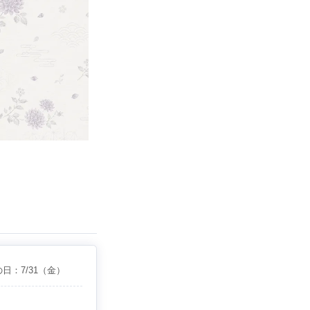
の日：
7/31
（金）