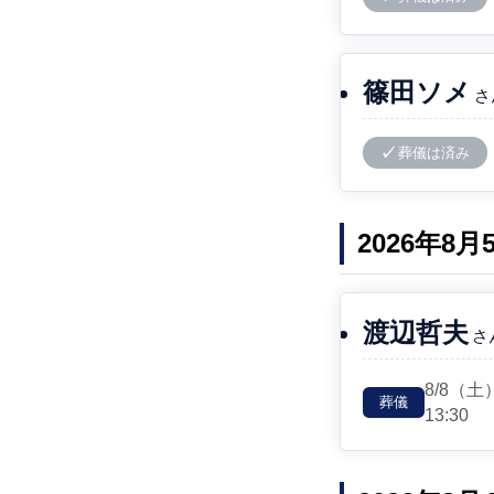
篠田ソメ
さ
葬儀は済み
2026年8
渡辺哲夫
さ
8/8
（土
葬儀
13:30