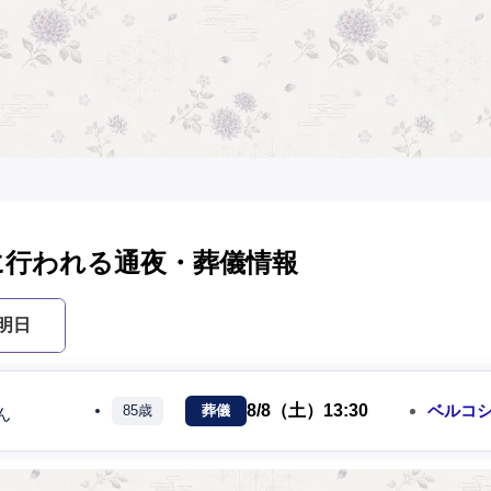
に行われる通夜・葬儀情報
明日
8/8（土）
13:30
ベルコ
85歳
葬儀
ん