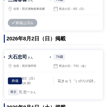
さん
住所：
田沢湖角館東前郷
死去の日：
8/2
（日）
葬儀は済み
2026年8月2日（日）掲載
大石忠司
74歳
さん
住所：
田沢湖卒田
死去の日：
7/31
（金）
8/2
（日）
花きゅう「いのりの詩」
葬儀
14:30
兄
忠一
喪主
さん