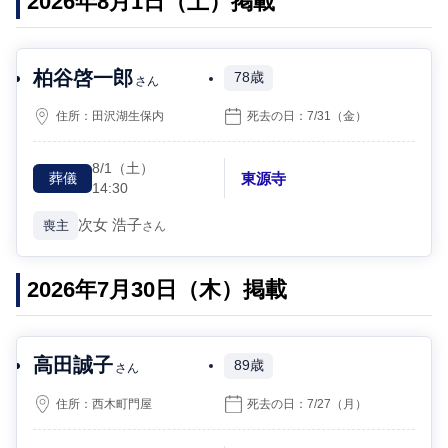
2026年8月1日（土）掲載
柏谷啓一郎
78歳
さん
住所：
田沢湖生保内
死去の日：
7/31
（金）
8/1
（土）
東源寺
葬儀
14:30
次女
浩子
喪主
さん
2026年7月30日（木）掲載
高田誠子
89歳
さん
住所：
西木町門屋
死去の日：
7/27
（月）