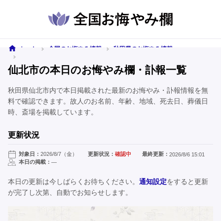
ホーム
全国のお悔やみ情報
秋田県のお悔やみ情報
仙北市のお悔やみ情報
仙北市の本日のお悔やみ欄・訃報一覧
秋田県仙北市内で本日掲載された最新のお悔やみ・訃報情報を無
料で確認できます。故人のお名前、年齢、地域、死去日、葬儀日
時、斎場を掲載しています。
更新状況
対象日：
2026/8/7（金）
更新状況：
確認中
最終更新：
2026/8/6 15:01
本日の掲載：
—
本日の更新は今しばらくお待ちください。
通知設定
をすると更新
が完了し次第、自動でお知らせします。