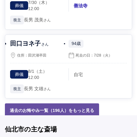
7/30
（木）
善法寺
葬儀
12:00
長男
茂美
喪主
さん
田口ヨネ子
94歳
さん
住所：
田沢湖卒田
死去の日：
7/28
（火）
8/1
（土）
自宅
葬儀
12:00
長男
文雄
喪主
さん
過去のお悔やみ一覧（196人）をもっと見る
仙北市の主な斎場