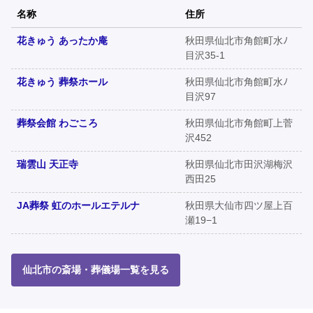
名称
住所
花きゅう あったか庵
秋田県仙北市角館町水ﾉ
目沢35-1
花きゅう 葬祭ホール
秋田県仙北市角館町水ﾉ
目沢97
葬祭会館 わごころ
秋田県仙北市角館町上菅
沢452
瑞雲山 天正寺
秋田県仙北市田沢湖梅沢
西田25
JA葬祭 虹のホールエテルナ
秋田県大仙市四ツ屋上百
瀬19−1
仙北市の斎場・葬儀場一覧を見る