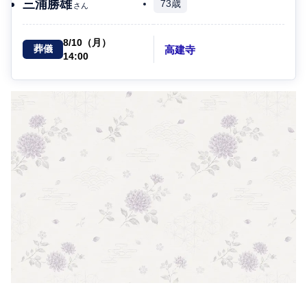
三浦勝雄
73歳
さん
8/10（月）
高建寺
葬儀
14:00