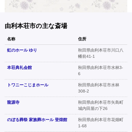
由利本荘市の主な斎場
名称
住所
虹のホール ゆり
秋田県由利本荘市川口八
幡前41-1
本荘典礼会館
秋田県由利本荘市水林3-
6
トワニーこじまホール
秋田県由利本荘市水林
308-2
龍源寺
秋田県由利本荘市矢島町
城内田屋の下26
のぼる葬祭 家族葬ホール 登煌館
秋田県由利本荘市花畑町
1-68