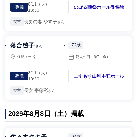
8/11
（火）
のぼる葬祭ホール登煌館
葬儀
13:30
長男の妻
やす子
喪主
さん
落合啓子
72歳
さん
住所：
土谷
死去の日：
8/7
（金）
8/11
（火）
こすもす由利本荘ホール
葬儀
10:30
長女
齋藤彩
喪主
さん
2026年8月8日（土）掲載
佐々木タキ子