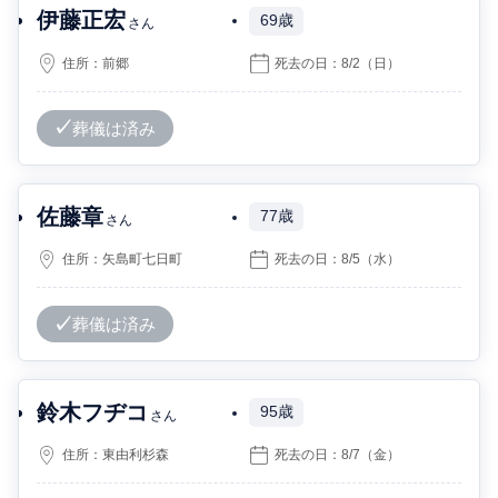
伊藤正宏
69歳
さん
住所：
前郷
死去の日：
8/2
（日）
葬儀は済み
佐藤章
77歳
さん
住所：
矢島町七日町
死去の日：
8/5
（水）
葬儀は済み
鈴木フヂコ
95歳
さん
住所：
東由利杉森
死去の日：
8/7
（金）