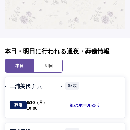
本日・明日に行われる通夜・葬儀情報
本日
明日
三浦美代子
65歳
さん
8/10（月）
虹のホールゆり
葬儀
10:00