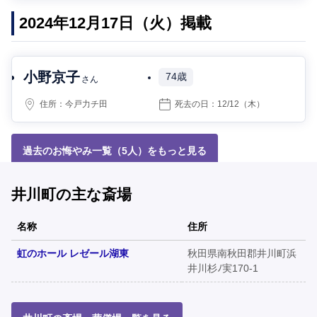
2024年12月17日（火）掲載
小野京子
74歳
さん
住所：
今戸力チ田
死去の日：
12/12
（木）
過去のお悔やみ一覧（5人）をもっと見る
井川町の主な斎場
名称
住所
虹のホール レゼール湖東
秋田県南秋田郡井川町浜
井川杉ﾉ実170-1