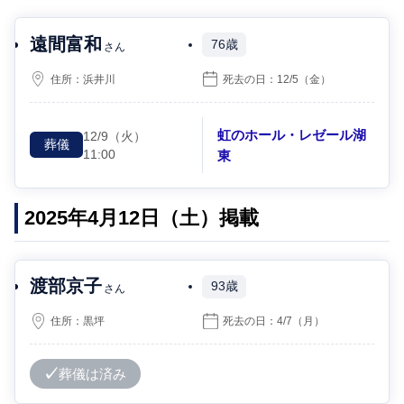
遠間富和
76歳
さん
住所：
浜井川
死去の日：
12/5
（金）
虹のホール・レゼール湖
12/9
（火）
葬儀
11:00
東
2025年4月12日（土）掲載
渡部京子
93歳
さん
住所：
黒坪
死去の日：
4/7
（月）
葬儀は済み