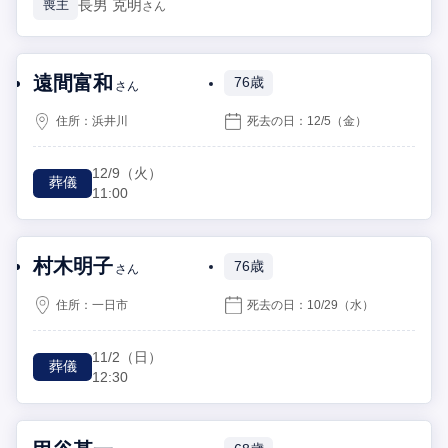
長男
克明
喪主
さん
遠間富和
76歳
さん
住所：
浜井川
死去の日：
12/5
（金）
12/9
（火）
葬儀
11:00
村木明子
76歳
さん
住所：
一日市
死去の日：
10/29
（水）
11/2
（日）
葬儀
12:30