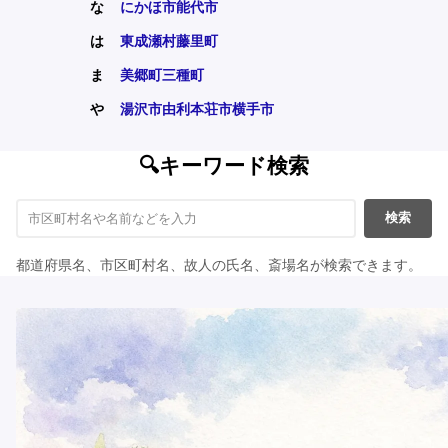
な
にかほ市
能代市
は
東成瀬村
藤里町
ま
美郷町
三種町
や
湯沢市
由利本荘市
横手市
🔍キーワード検索
検索
都道府県名、市区町村名、故人の氏名、斎場名が検索できます。