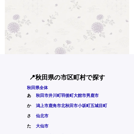
📍秋田県の市区町村で探す
秋田県全体
あ
秋田市
井川町
羽後町
大館市
男鹿市
か
潟上市
鹿角市
北秋田市
小坂町
五城目町
さ
仙北市
た
大仙市