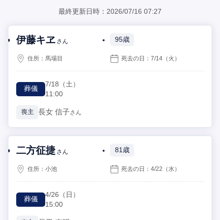
最終更新日時：2026/07/16 07:27
伊藤キヱ
95歳
さん
住所：
馬場目
死去の日：
7/14
（火）
7/18
（土）
葬儀
11:00
長女
信子
喪主
さん
二方征捷
81歳
さん
住所：
小池
死去の日：
4/22
（水）
4/26
（日）
葬儀
15:00