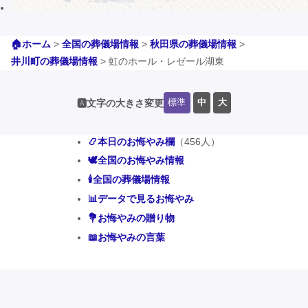
🏠ホーム
>
全国の葬儀場情報
>
秋田県の葬儀場情報
>
井川町の葬儀場情報
>
虹のホール・レゼール湖東
標準
中
大
🅰️文字の大きさ変更
📿本日のお悔やみ欄
（456人）
🕊️全国のお悔やみ情報
🕯️全国の葬儀場情報
📊データで見るお悔やみ
💐お悔やみの贈り物
📖お悔やみの言葉