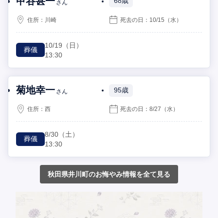
甲谷甚一
68歳
さん
住所：
川崎
死去の日：
10/15
（水）
10/19
（日）
葬儀
13:30
菊地幸一
95歳
さん
住所：
西
死去の日：
8/27
（水）
8/30
（土）
葬儀
13:30
秋田県井川町のお悔やみ情報を全て見る