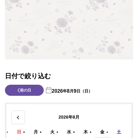
日付で絞り込む
前の日
2026
8
9
年
月
日（日）
2026年8月
日
月
火
水
木
金
土