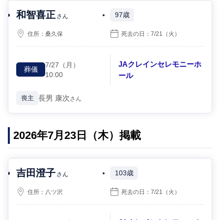
和智喜正
97歳
さん
住所：
桑久保
死去の日：
7/21
（火）
JAクレインセレモニーホ
7/27
（月）
葬儀
10:00
ール
長男
康次
喪主
さん
2026年7月23日（木）掲載
吉田澄子
103歳
さん
住所：
八ツ沢
死去の日：
7/21
（火）