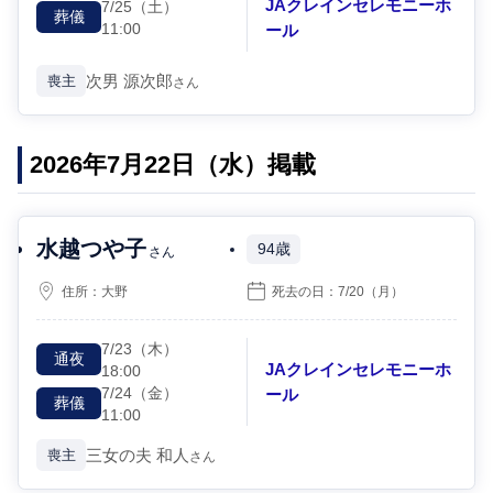
JAクレインセレモニーホ
7/25
（土）
葬儀
11:00
ール
次男
源次郎
喪主
さん
2026年7月22日（水）掲載
水越つや子
94歳
さん
住所：
大野
死去の日：
7/20
（月）
7/23
（木）
通夜
JAクレインセレモニーホ
18:00
7/24
（金）
ール
葬儀
11:00
三女の夫
和人
喪主
さん