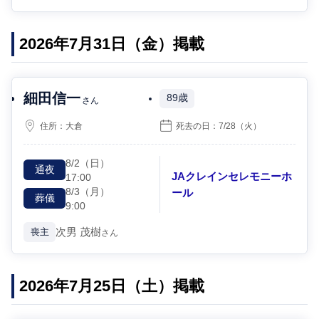
2026年7月31日（金）掲載
細田信一
89歳
さん
住所：
大倉
死去の日：
7/28
（火）
8/2
（日）
通夜
JAクレインセレモニーホ
17:00
8/3
（月）
ール
葬儀
9:00
次男
茂樹
喪主
さん
2026年7月25日（土）掲載