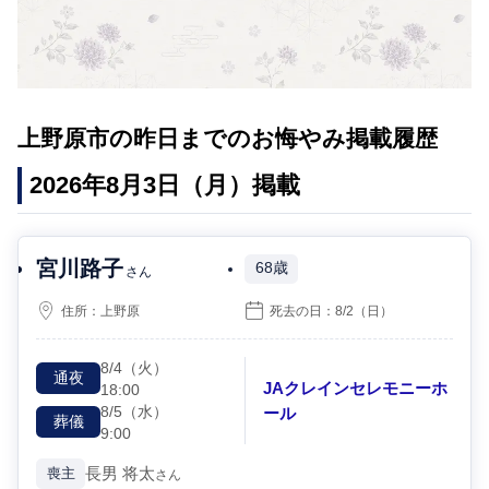
上野原市の昨日までのお悔やみ掲載履歴
2026年8月3日（月）掲載
宮川路子
68歳
さん
住所：
上野原
死去の日：
8/2
（日）
8/4
（火）
通夜
JAクレインセレモニーホ
18:00
8/5
（水）
ール
葬儀
9:00
長男
将太
喪主
さん