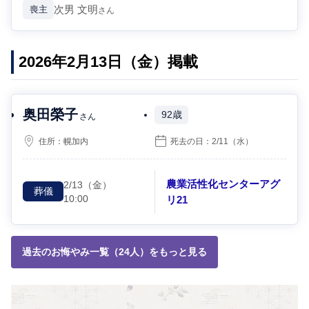
次男
文明
喪主
さん
2026年2月13日（金）掲載
奥田榮子
92歳
さん
住所：
幌加内
死去の日：
2/11
（水）
農業活性化センターアグ
2/13
（金）
葬儀
10:00
リ21
過去のお悔やみ一覧（24人）をもっと見る