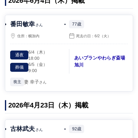
2026年6月4日（木）掲載
番田敏幸
77歳
さん
住所：
幌加内
死去の日：
6/2
（火）
6/4
（木）
通夜
あいプランやわらぎ斎場
18:00
6/5
（金）
旭川
葬儀
9:00
妻
幸子
喪主
さん
2026年4月23日（木）掲載
古林武夫
92歳
さん