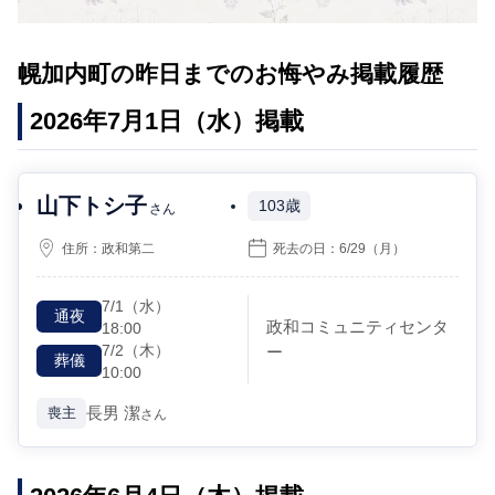
幌加内町の昨日までのお悔やみ掲載履歴
2026年7月1日（水）掲載
山下トシ子
103歳
さん
住所：
政和第二
死去の日：
6/29
（月）
7/1
（水）
通夜
政和コミュニティセンタ
18:00
7/2
（木）
ー
葬儀
10:00
長男
潔
喪主
さん