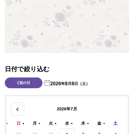
日付で絞り込む
前の日
2026
8
8
年
月
日（土）
2026年7月
日
月
火
水
木
金
土