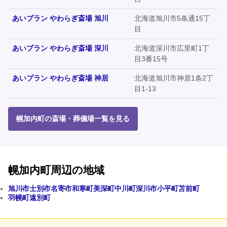
あいプラン やわらぎ斎場 旭川
北海道旭川市5条通15丁
目
あいプラン やわらぎ斎場 深川
北海道深川市広里町1丁
目3番15号
あいプラン やわらぎ斎場 神居
北海道旭川市神居1条2丁
目1-13
幌加内町の斎場・葬儀場一覧を見る
幌加内町周辺の地域
旭川市
士別市
名寄市
和寒町
美深町
中川町
深川市
小平町
苫前町
羽幌町
遠別町