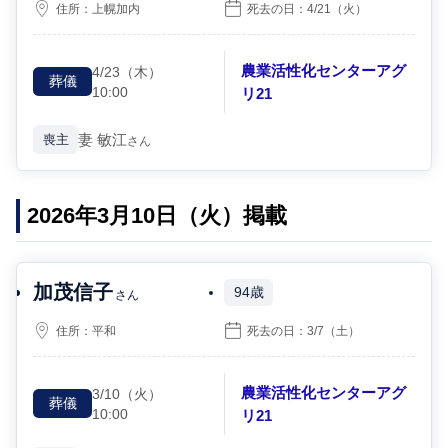
住所：
上幌加内
死去の日：
4/21
（火）
農業活性化センターアグ
4/23
（木）
葬儀
10:00
リ21
妻
敏江
喪主
さん
2026年3月10日（火）掲載
加茂信子
94歳
さん
住所：
平和
死去の日：
3/7
（土）
農業活性化センターアグ
3/10
（火）
葬儀
10:00
リ21