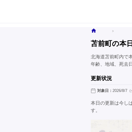
ホーム
全国のお
苫前町の本
北海道苫前町内で
年齢、地域、死去
更新状況
対象日：
2026/8/7
本日の更新は今し
す。