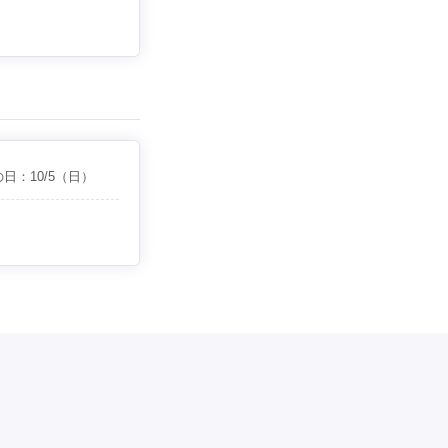
の日：
10/5
（日）