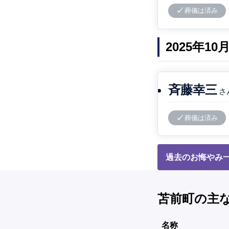
葬儀は済み
2025年1
斉藤幸三
さ
葬儀は済み
過去のお悔やみ
苫前町の主
名称