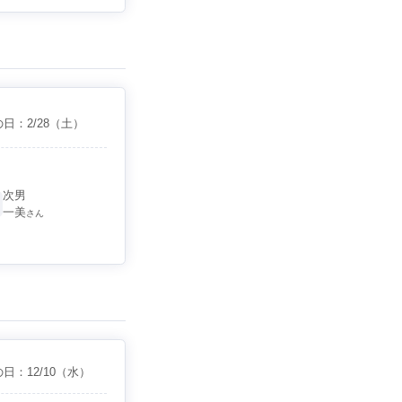
の日：
2/28
（土）
次男
一美
さん
の日：
12/10
（水）