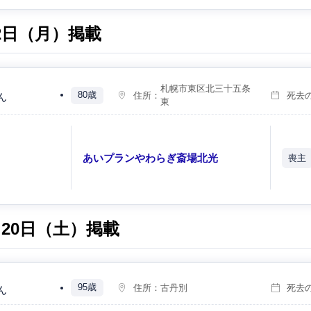
月2日（月）掲載
札幌市東区北三十五条
80歳
住所：
死去
ん
東
）
あいプランやわらぎ斎場北光
喪主
）
2月20日（土）掲載
95歳
住所：
古丹別
死去
ん