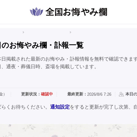
悔やみ情報
北海道のお悔やみ情報
苫前町のお悔やみ情報
日のお悔やみ欄・訃報一覧
本日掲載された最新のお悔やみ・訃報情報を無料で確認できま
日、通夜・葬儀日時、斎場を掲載しています。
（金）
更新状況：
確認中
最終更新：
本日
2026/8/6 7:26
ばらくお待ちください。
通知設定
をすると更新が完了し次第、