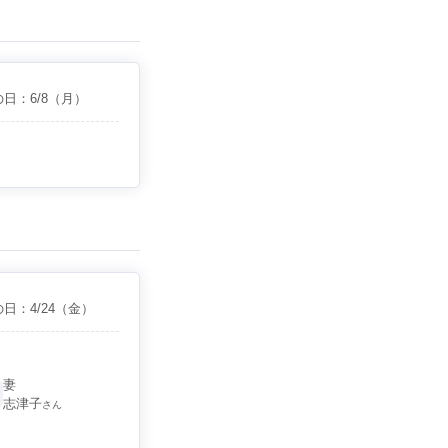
の日：
6/8
（月）
の日：
4/24
（金）
妻
志津子
さん