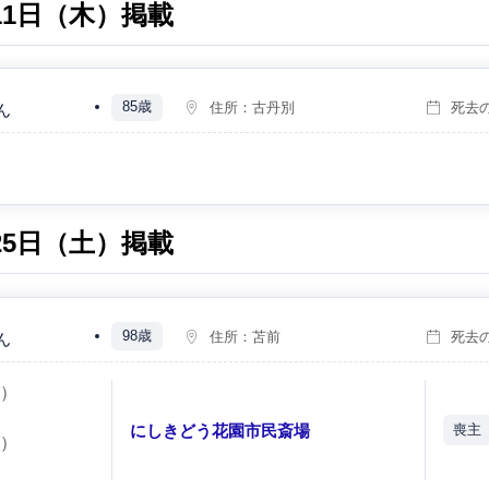
月11日（木）掲載
85歳
住所：
古丹別
死去
ん
月25日（土）掲載
98歳
住所：
苫前
死去
ん
土）
にしきどう花園市民斎場
喪主
日）