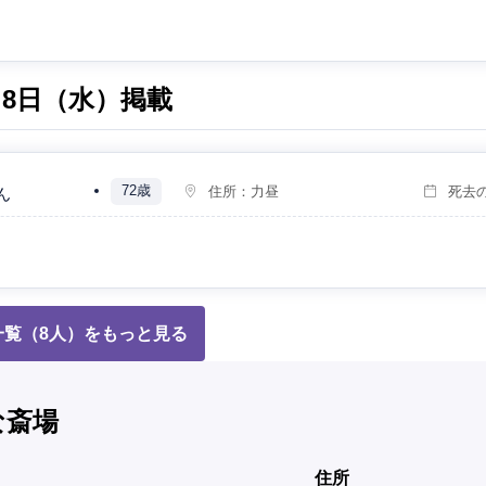
0月8日（水）掲載
72歳
住所：
力昼
死去
ん
一覧（8人）をもっと見る
な斎場
住所