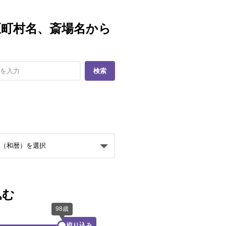
区町村名、斎場名から
検索
込む
絞り込み