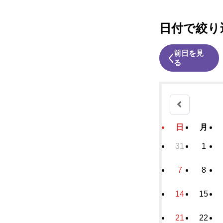
日付で絞り
前日を見
る
日
月
31
1
7
8
14
15
21
22