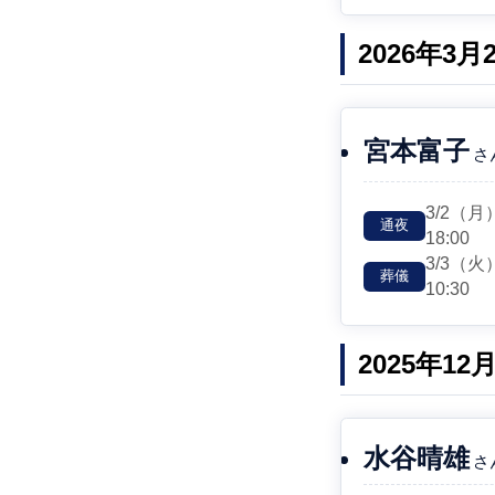
2026年3
宮本富子
さ
3/2
（月
通夜
18:00
3/3
（火
葬儀
10:30
2025年1
水谷晴雄
さ