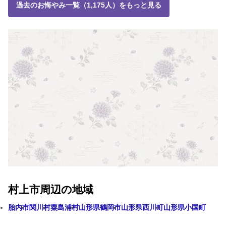
過去のお悔やみ一覧（1,175人）をもっと見る
村上市周辺の地域
胎内市
関川村
粟島浦村
山形県鶴岡市
山形県西川町
山形県小国町