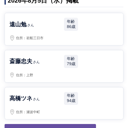
2026年8月5日（水）掲載
年齢
遠山勉
さん
86歳
住所：
岩船三日市
年齢
斎藤忠夫
さん
79歳
住所：
上野
年齢
高橋ツネ
さん
94歳
住所：
瀬波中町