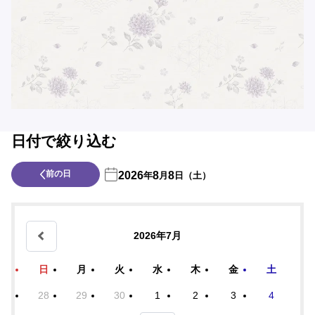
日付で絞り込む
前の日
2026
8
8
年
月
日（土）
2026年7月
日
月
火
水
木
金
土
28
29
30
1
2
3
4