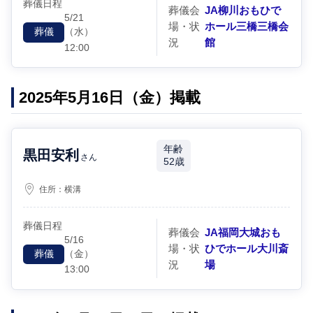
葬儀日程
葬儀会
JA柳川おもひで
5/21
場・状
ホール三橋三橋会
（水）
葬儀
況
館
12:00
2025年5月16日（金）掲載
年齢
黒田安利
さん
52歳
住所：
横溝
葬儀日程
葬儀会
JA福岡大城おも
5/16
場・状
ひでホール大川斎
（金）
葬儀
況
場
13:00