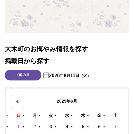
大木町のお悔やみ情報を探す
掲載日から探す
前の日
2026
8
11
年
月
日（火）
2025年6月
日
月
火
水
木
金
土
1
2
3
4
5
6
7