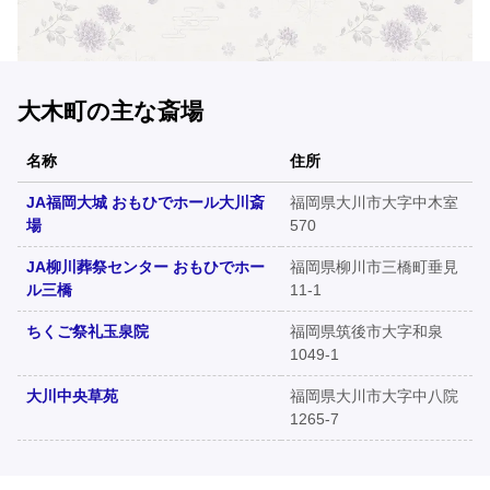
大木町の主な斎場
名称
住所
JA福岡大城 おもひでホール大川斎
福岡県大川市大字中木室
場
570
JA柳川葬祭センター おもひでホー
福岡県柳川市三橋町垂見
ル三橋
11-1
ちくご祭礼玉泉院
福岡県筑後市大字和泉
1049-1
大川中央草苑
福岡県大川市大字中八院
1265-7