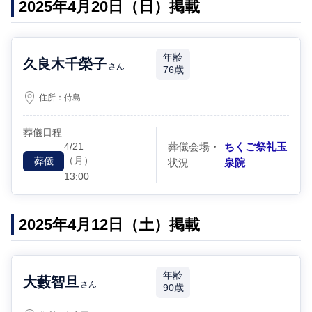
2025年4月20日（日）掲載
年齢
久良木千榮子
さん
76歳
住所：
侍島
葬儀日程
4/21
葬儀会場・
ちくご祭礼玉
（月）
葬儀
状況
泉院
13:00
2025年4月12日（土）掲載
年齢
大藪智旦
さん
90歳