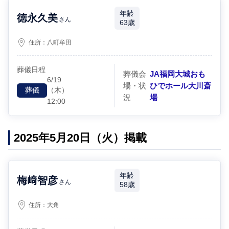
年齢
徳永久美
さん
63歳
住所：
八町牟田
葬儀日程
葬儀会
JA福岡大城おも
6/19
場・状
ひでホール大川斎
（木）
葬儀
況
場
12:00
2025年5月20日（火）掲載
年齢
梅﨑智彦
さん
58歳
住所：
大角