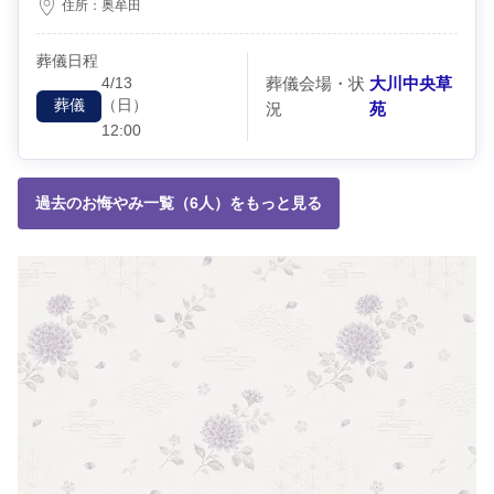
住所：
奥牟田
葬儀日程
4/13
葬儀会場・状
大川中央草
（日）
葬儀
況
苑
12:00
過去のお悔やみ一覧（6人）をもっと見る