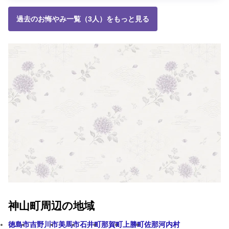
過去のお悔やみ一覧（3人）をもっと見る
神山町周辺の地域
徳島市
吉野川市
美馬市
石井町
那賀町
上勝町
佐那河内村