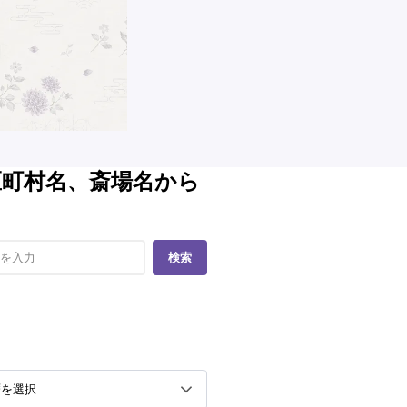
区町村名、斎場名から
検索