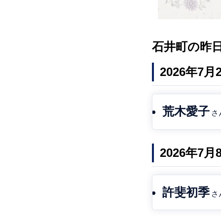
石井町の昨
2026年7
荒木愛子
さ
2026年7
許斐初季
さ