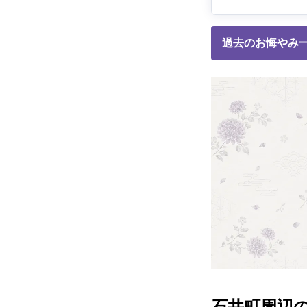
過去のお悔やみ一
石井町周辺