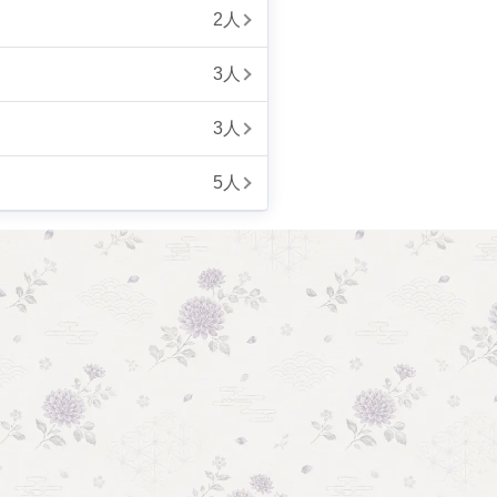
2人
3人
3人
5人