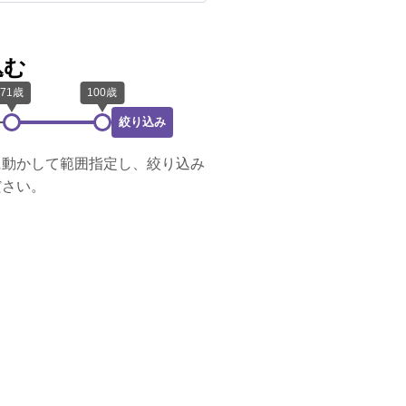
込む
絞り込み
に動かして範囲指定し、絞り込み
ださい。