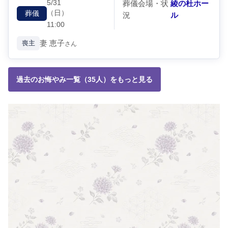
5/31
葬儀会場・状
綾の杜ホー
（日）
葬儀
況
ル
11:00
妻
恵子
喪主
さん
過去のお悔やみ一覧（35人）をもっと見る