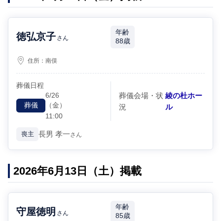
年齢
徳弘京子
さん
88歳
住所：
南俣
葬儀日程
6/26
葬儀会場・状
綾の杜ホー
（金）
葬儀
況
ル
11:00
長男
孝一
喪主
さん
2026年6月13日（土）掲載
年齢
守屋徳明
さん
85歳