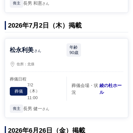
長男
和憲
喪主
さん
2026年7月2日（木）掲載
年齢
松永利美
さん
90歳
住所：
北俣
葬儀日程
7/2
葬儀会場・状
綾の杜ホー
（木）
葬儀
況
ル
11:00
長男
健一
喪主
さん
2026年6月26日（金）掲載