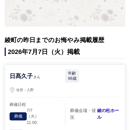
綾町の昨日までのお悔やみ掲載履歴
2026年7月7日（火）掲載
年齢
日髙久子
さん
98歳
住所：
入野
葬儀日程
7/7
葬儀会場・状
綾の杜ホー
（火）
葬儀
況
ル
11:00