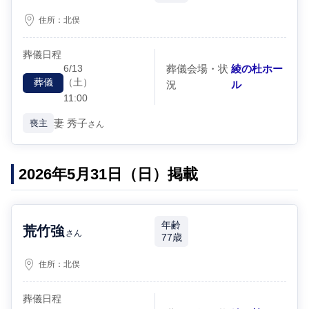
住所：
北俣
葬儀日程
6/13
葬儀会場・状
綾の杜ホー
（土）
葬儀
況
ル
11:00
妻
秀子
喪主
さん
2026年5月31日（日）掲載
年齢
荒竹強
さん
77歳
住所：
北俣
葬儀日程