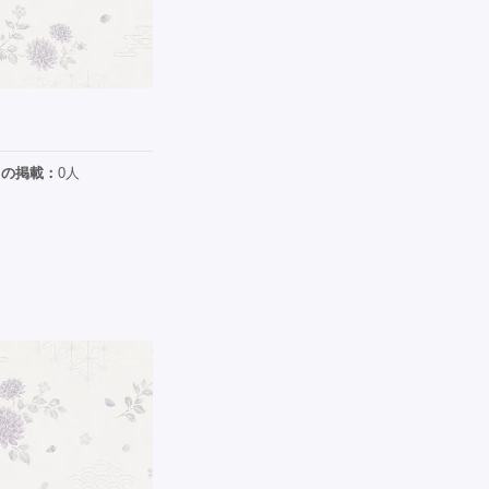
日の掲載：
0人