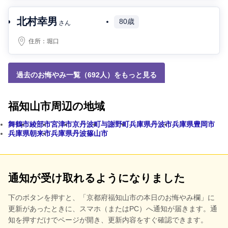
北村幸男
80歳
さん
住所：
堀口
過去のお悔やみ一覧（692人）をもっと見る
福知山市周辺の地域
舞鶴市
綾部市
宮津市
京丹波町
与謝野町
兵庫県丹波市
兵庫県豊岡市
兵庫県朝来市
兵庫県丹波篠山市
通知が受け取れるようになりました
下のボタンを押すと、
「京都府福知山市の本日のお悔やみ欄」に
更新があったときに、スマホ（またはPC）へ通知が届きます。通
知を押すだけでページが開き、更新内容をすぐ確認できます。