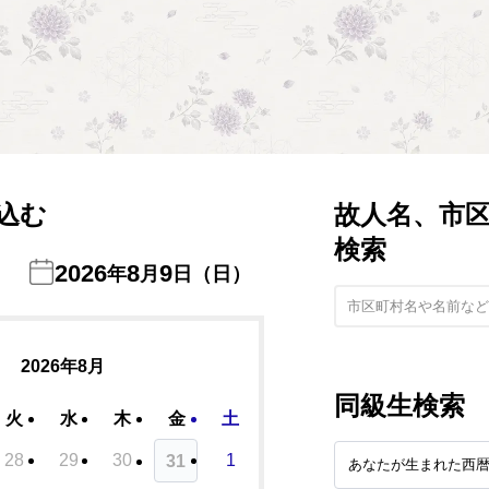
込む
故人名、市
検索
2026
8
9
年
月
日（日）
2026年8月
同級生検索
火
水
木
金
土
28
29
30
1
31