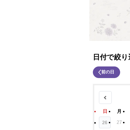
日付で絞り
前の日
日
月
27
26