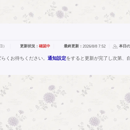
（日）
更新状況：
確認中
最終更新：
本日
2026/8/8 7:52
ばらくお待ちください。
通知設定
をすると更新が完了し次第、