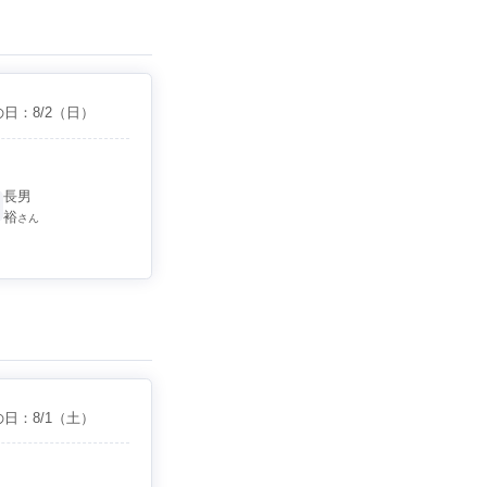
の日：
8/2
（日）
長男
裕
さん
の日：
8/1
（土）