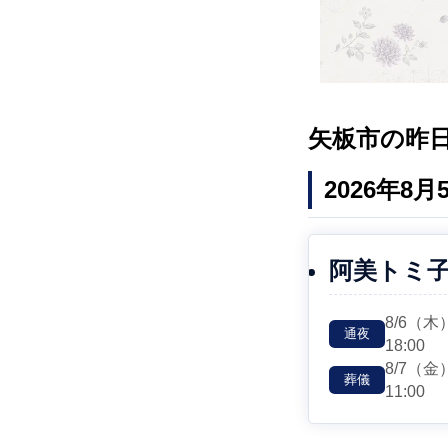
矢板市の昨
2026年8
阿美トミ
8/6
（木
通夜
18:00
8/7
（金
葬儀
11:00