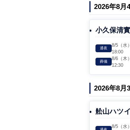
2026年8
小久保清
8/5
（水
通夜
18:00
8/6
（木
葬儀
12:30
2026年8
舩山ハツ
8/5
（水
通夜