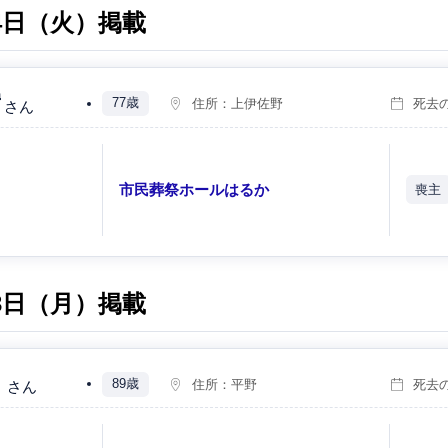
月4日（火）掲載
實
77歳
住所：
上伊佐野
死去
さん
）
市民葬祭ホールはるか
喪主
）
月3日（月）掲載
イ
89歳
住所：
平野
死去
さん
）