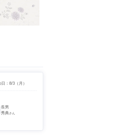
の日：
8/3
（月）
長男
秀典
さん