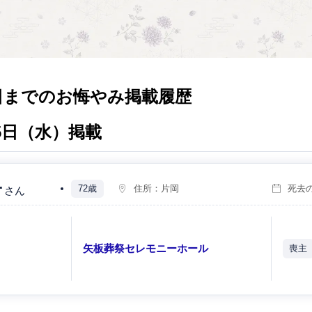
日までのお悔やみ掲載履歴
月5日（水）掲載
子
72歳
住所：
片岡
死去
さん
）
矢板葬祭セレモニーホール
喪主
）