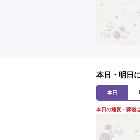
本日・明日
本日
本日の通夜・葬儀