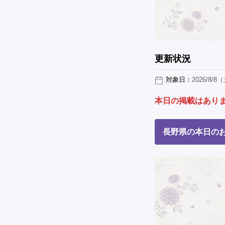
更新状況
対象日：
2026/8/8
本日の掲載はあり
長野県の本日のお