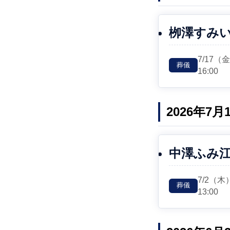
栁澤すみ
7/17
（
葬儀
16:00
2026年7
中澤ふみ
7/2
（木
葬儀
13:00