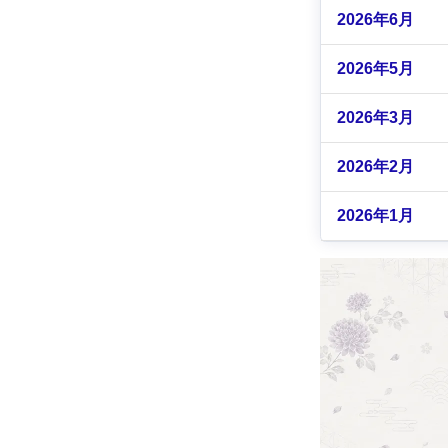
2026年6月
2026年5月
2026年3月
2026年2月
2026年1月