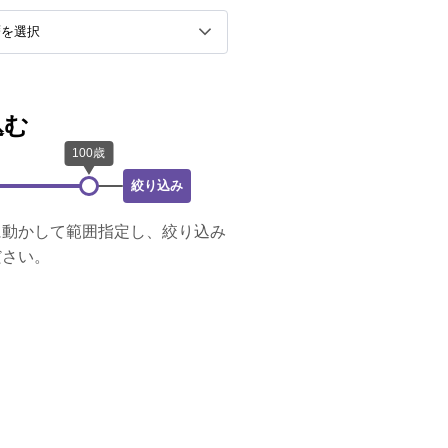
込む
絞り込み
に動かして範囲指定し、絞り込み
ださい。