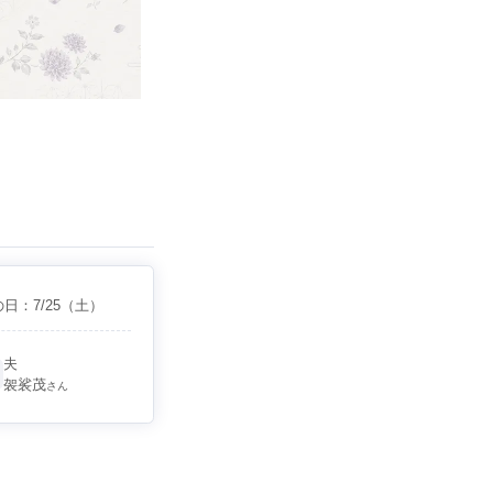
の日：
7/25
（土）
夫
袈裟茂
さん