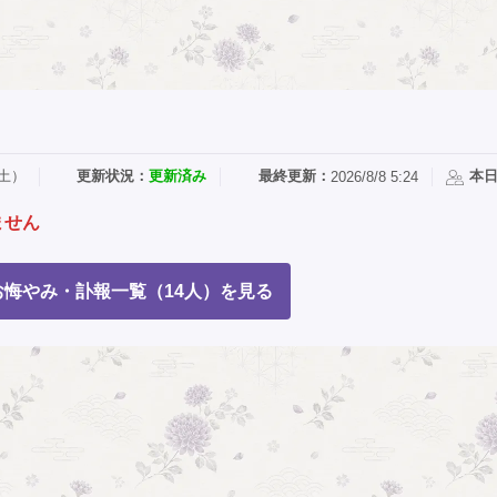
（土）
更新状況：
更新済み
最終更新：
本
2026/8/8 5:24
ません
悔やみ・訃報一覧（14人）を見る