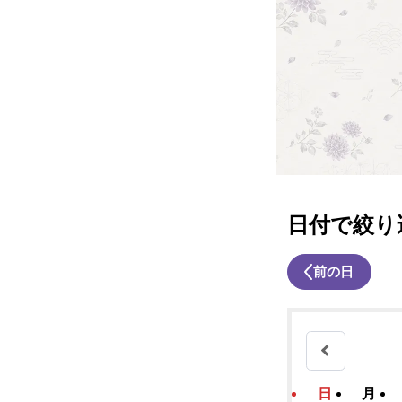
日付で絞り
前の日
日
月