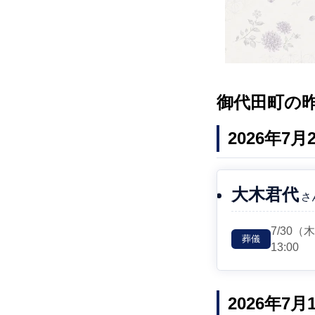
御代田町の
2026年7
大木君代
さ
7/30
（
葬儀
13:00
2026年7