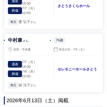
通夜
18:00
さとうさくらホール
7/7
（火）
葬儀
10:00
妻
弘子
喪主
さん
中村康
76歳
さん
住所：
中央通
死去の日：
7/4
（土）
7/7
（火）
通夜
18:00
セレモニーホールさとう
7/8
（水）
葬儀
10:00
妹
法子
喪主
さん
2026年6月13日（土）掲載