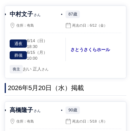
中村文子
87歳
さん
住所：
有島
死去の日：
6/12
（金）
6/14
（日）
通夜
18:30
さとうさくらホール
6/15
（月）
葬儀
10:00
おい
正人
喪主
さん
2026年5月20日（水）掲載
高橋隆子
90歳
さん
住所：
有島
死去の日：
5/18
（月）