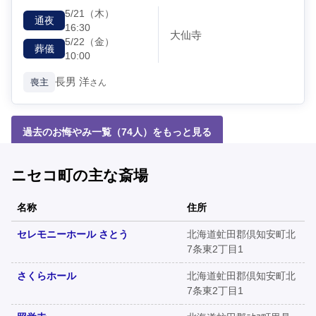
5/21
（木）
通夜
16:30
大仙寺
5/22
（金）
葬儀
10:00
長男
洋
喪主
さん
過去のお悔やみ一覧（74人）をもっと見る
ニセコ町の主な斎場
名称
住所
セレモニーホール さとう
北海道虻田郡倶知安町北
7条東2丁目1
さくらホール
北海道虻田郡倶知安町北
7条東2丁目1