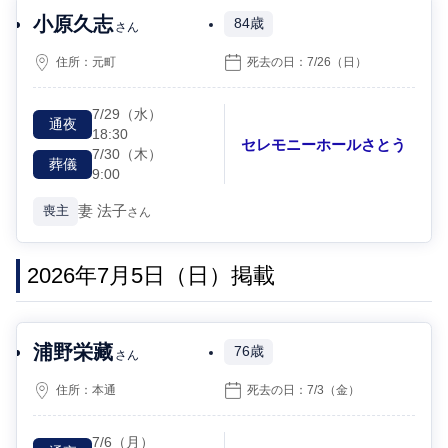
小原久志
84歳
さん
住所：
元町
死去の日：
7/26
（日）
7/29
（水）
通夜
18:30
セレモニーホールさとう
7/30
（木）
葬儀
9:00
妻
法子
喪主
さん
2026年7月5日（日）掲載
浦野栄藏
76歳
さん
住所：
本通
死去の日：
7/3
（金）
7/6
（月）