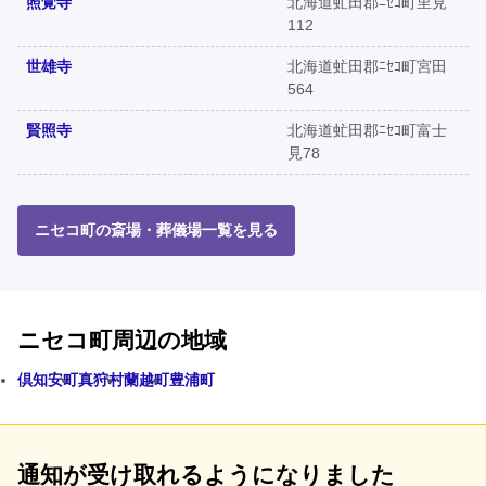
照覚寺
北海道虻田郡ﾆｾｺ町里見
112
世雄寺
北海道虻田郡ﾆｾｺ町宮田
564
賢照寺
北海道虻田郡ﾆｾｺ町富士
見78
ニセコ町の斎場・葬儀場一覧を見る
ニセコ町周辺の地域
倶知安町
真狩村
蘭越町
豊浦町
通知が受け取れるようになりました