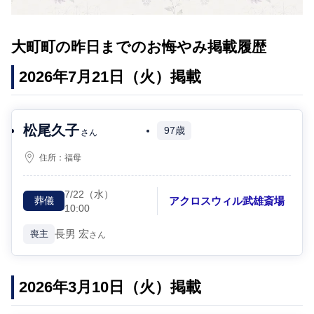
大町町の昨日までのお悔やみ掲載履歴
2026年7月21日（火）掲載
松尾久子
97歳
さん
住所：
福母
7/22
（水）
アクロスウィル武雄斎場
葬儀
10:00
長男
宏
喪主
さん
2026年3月10日（火）掲載