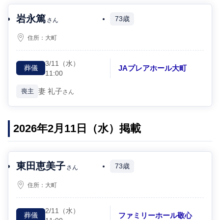
岩永篤
73歳
さん
住所：
大町
3/11
（水）
JAプレアホール大町
葬儀
11:00
妻
礼子
喪主
さん
2026年2月11日（水）掲載
東田恵美子
73歳
さん
住所：
大町
2/11
（水）
ファミリーホール敬心
葬儀