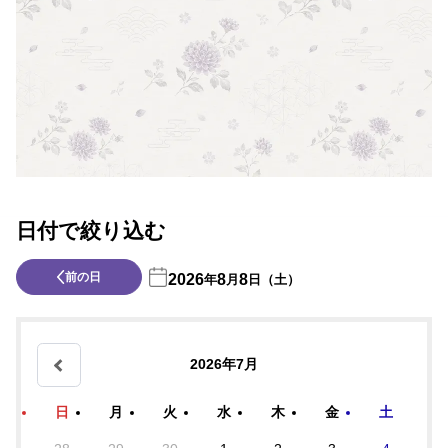
日付で絞り込む
前の日
2026
8
8
年
月
日（土）
2026年7月
日
月
火
水
木
金
土