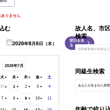
明日
はありません
込む
故人名、市
検索
翌日を見
2026
8
6
年
月
日（木）
る
2026年7月
同級生検索
火
水
木
金
土
30
2
3
4
1
7
8
10
11
9
年齢で絞り
14
15
18