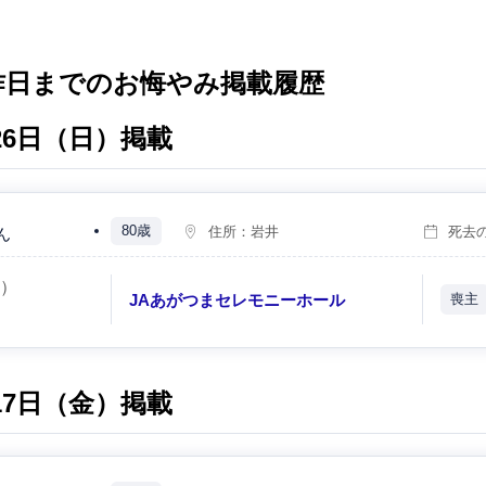
昨日までのお悔やみ掲載履歴
月26日（日）掲載
80歳
住所：
岩井
死去
ん
月）
JAあがつまセレモニーホール
喪主
月17日（金）掲載