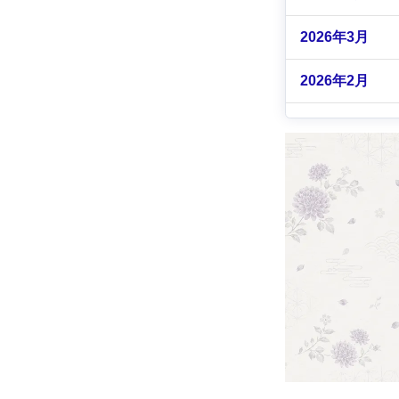
2026年3月
2026年2月