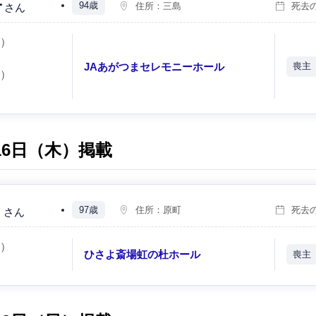
子
94歳
住所：
三島
死去
さん
日）
JAあがつまセレモニーホール
喪主
月）
月16日（木）掲載
よ
97歳
住所：
原町
死去
さん
金）
ひさよ斎場虹の杜ホール
喪主