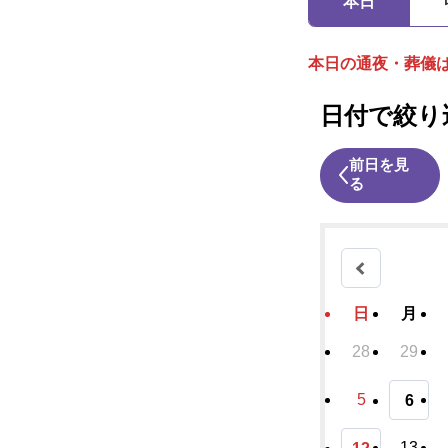
本日
本日の通夜・葬儀
日付で絞り
前日を見
る
日
月
28
29
5
6
13