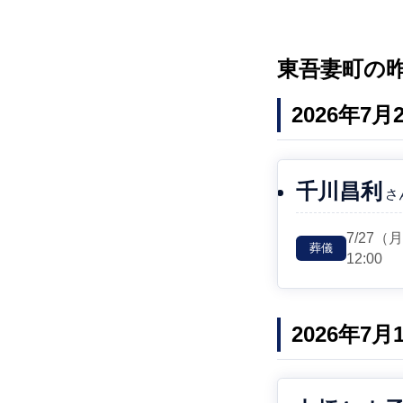
東吾妻町の
2026年7
千川昌利
さ
7/27
（
葬儀
12:00
2026年7