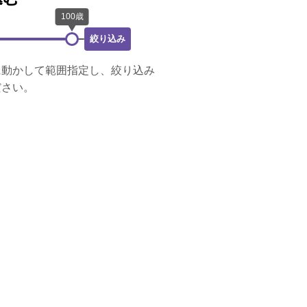
絞り込み
に動かして範囲指定し、絞り込み
ださい。