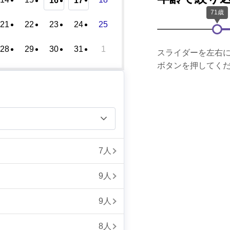
16
17
21
22
23
24
25
28
29
30
31
1
スライダーを左右
ボタンを押してく
7人
9人
9人
8人