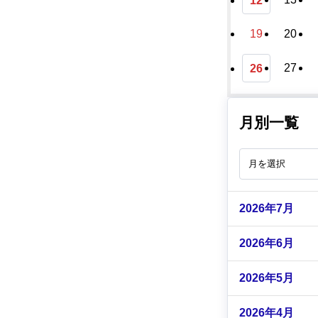
12
19
20
27
26
月別一覧
2026年7月
2026年6月
2026年5月
2026年4月