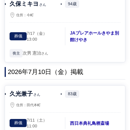
久保ミキヨ
94歳
さん
住所：
今町
JAプレアホールきやま別
7/17
（金）
葬儀
13:00
館けやき
次男
憲治
喪主
さん
2026年7月10日（金）掲載
久光兼子
83歳
さん
住所：
田代本町
7/11
（土）
西日本典礼鳥栖斎場
葬儀
11:00