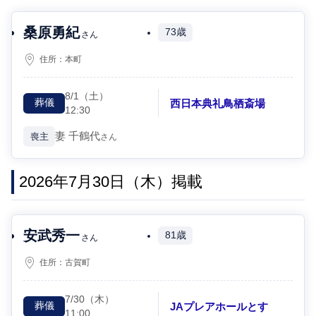
桑原勇紀
73歳
さん
住所：
本町
8/1
（土）
西日本典礼鳥栖斎場
葬儀
12:30
妻
千鶴代
喪主
さん
2026年7月30日（木）掲載
安武秀一
81歳
さん
住所：
古賀町
7/30
（木）
JAプレアホールとす
葬儀
11:00