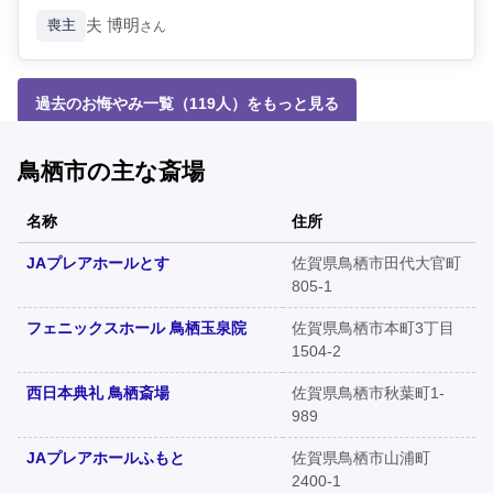
夫
博明
喪主
さん
過去のお悔やみ一覧（119人）をもっと見る
鳥栖市の主な斎場
名称
住所
JAプレアホールとす
佐賀県鳥栖市田代大官町
805-1
フェニックスホール 鳥栖玉泉院
佐賀県鳥栖市本町3丁目
1504-2
西日本典礼 鳥栖斎場
佐賀県鳥栖市秋葉町1-
989
JAプレアホールふもと
佐賀県鳥栖市山浦町
2400-1