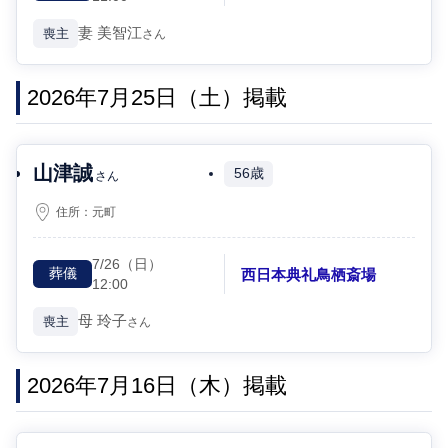
妻
美智江
喪主
さん
2026年7月25日（土）掲載
山津誠
56歳
さん
住所：
元町
7/26
（日）
西日本典礼鳥栖斎場
葬儀
12:00
母
玲子
喪主
さん
2026年7月16日（木）掲載