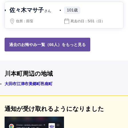
佐々木マサ子
101歳
さん
住所：
田窪
死去の日：
5/31
（日）
過去のお悔やみ一覧（66人）をもっと見る
川本町周辺の地域
大田市
江津市
美郷町
邑南町
通知が受け取れるようになりました