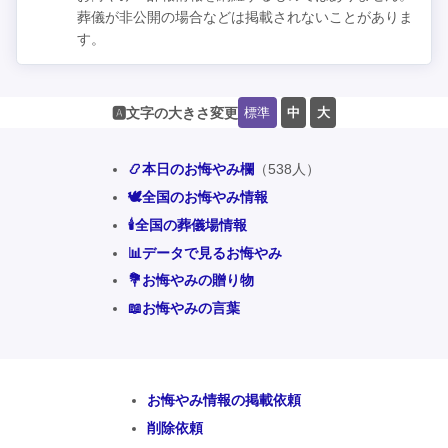
葬儀が非公開の場合などは掲載されないことがありま
す。
標準
中
大
🅰️文字の大きさ変更
📿本日のお悔やみ欄
（538人）
🕊️全国のお悔やみ情報
🕯️全国の葬儀場情報
📊データで見るお悔やみ
💐お悔やみの贈り物
📖お悔やみの言葉
お悔やみ情報の掲載依頼
削除依頼