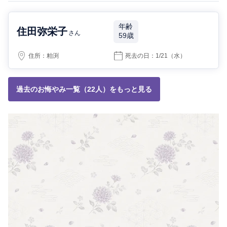
年齢
住田弥栄子
さん
59歳
住所：
粕渕
死去の日：
1/21
（水）
過去のお悔やみ一覧（22人）をもっと見る