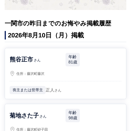
一関市の昨日までのお悔やみ掲載履歴
2026年8月10日（月）掲載
年齢
熊谷正市
さん
81歳
住所：
藤沢町藤沢
正人
喪主または世帯主
さん
年齢
菊地さた子
さん
98歳
住所：
藤沢町砂子田