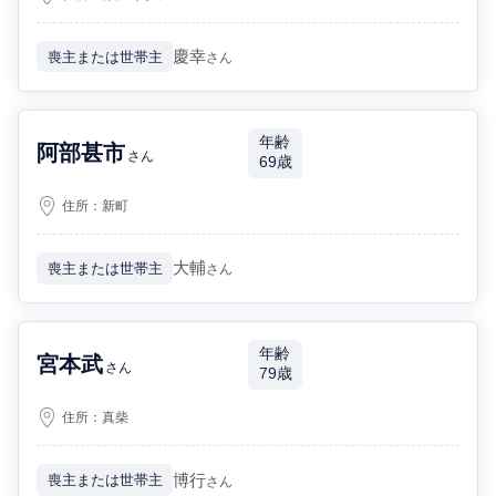
慶幸
喪主または世帯主
さん
年齢
阿部甚市
さん
69歳
住所：
新町
大輔
喪主または世帯主
さん
年齢
宮本武
さん
79歳
住所：
真柴
博行
喪主または世帯主
さん