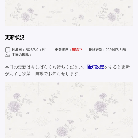
更新状況
対象日：
2026/8/9（日）
更新状況：
確認中
最終更新：
2026/8/8 5:59
本日の掲載：
—
本日の更新は今しばらくお待ちください。
通知設定
をすると更新
が完了し次第、自動でお知らせします。