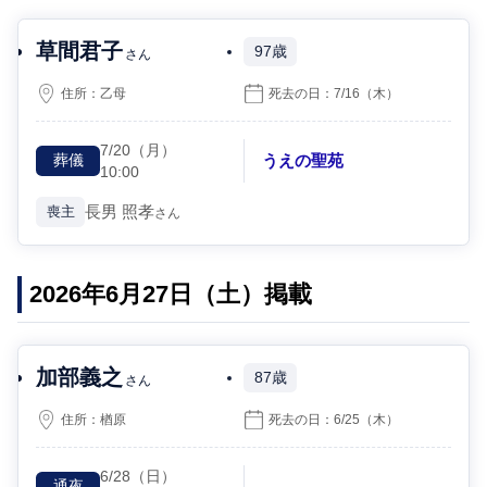
草間君子
97歳
さん
住所：
乙母
死去の日：
7/16
（木）
7/20
（月）
うえの聖苑
葬儀
10:00
長男
照孝
喪主
さん
2026年6月27日（土）掲載
加部義之
87歳
さん
住所：
楢原
死去の日：
6/25
（木）
6/28
（日）
通夜