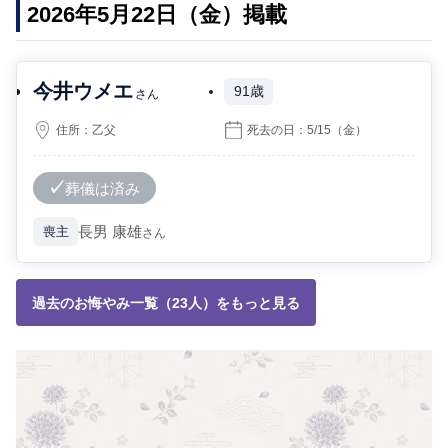
2026年5月22日（金）掲載
今井ウメエ
91歳
さん
住所：
乙父
死去の日：
5/15
（金）
葬儀は済み
長男
康雄
喪主
さん
過去のお悔やみ一覧（23人）をもっと見る