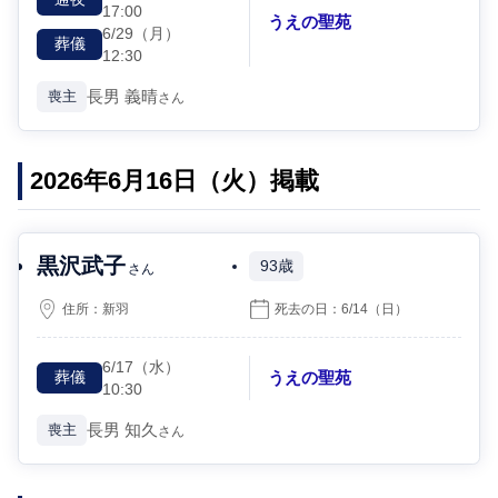
17:00
うえの聖苑
6/29
（月）
葬儀
12:30
長男
義晴
喪主
さん
2026年6月16日（火）掲載
黒沢武子
93歳
さん
住所：
新羽
死去の日：
6/14
（日）
6/17
（水）
うえの聖苑
葬儀
10:30
長男
知久
喪主
さん