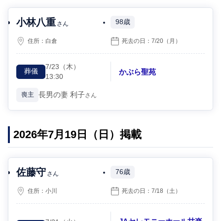
小林八重
98歳
さん
住所：
白倉
死去の日：
7/20
（月）
7/23
（木）
かぶら聖苑
葬儀
13:30
長男の妻
利子
喪主
さん
2026年7月19日（日）掲載
佐藤守
76歳
さん
住所：
小川
死去の日：
7/18
（土）