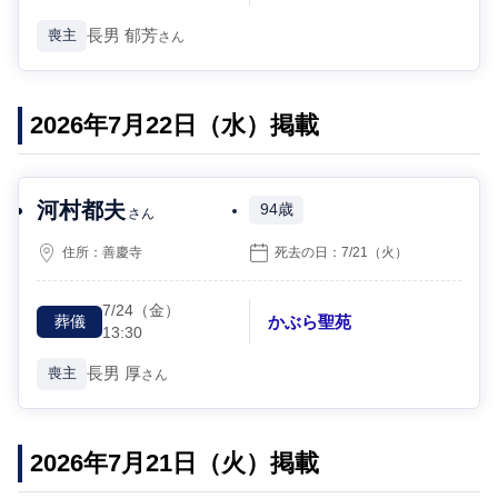
長男
郁芳
喪主
さん
2026年7月22日（水）掲載
河村都夫
94歳
さん
住所：
善慶寺
死去の日：
7/21
（火）
7/24
（金）
かぶら聖苑
葬儀
13:30
長男
厚
喪主
さん
2026年7月21日（火）掲載