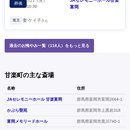
JAセレモニーホール甘楽
7/21
（火）
葬儀
10:30
富岡
妻
ケイ子
喪主
さん
過去のお悔やみ一覧（118人）をもっと見る
甘楽町の主な斎場
名称
住所
JAセレモニーホール 甘楽富岡
群馬県富岡市富岡2664-1
かぶら聖苑
群馬県富岡市上黒岩318
富岡メモリードホール
群馬県富岡市黒川740-1