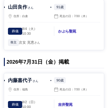
山田良作
91歳
さん
住所：
白倉
死去の日：
7/30
（木）
8/4
（火）
かぶら聖苑
葬儀
10:30
次女
克恵
喪主
さん
2026年7月31日（金）掲載
内藤嘉代子
90歳
さん
住所：
福島
死去の日：
7/30
（木）
8/2
（日）
吉井聖苑
葬儀
10:00