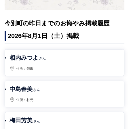
今別町の昨日までのお悔やみ掲載履歴
2026年8月1日（土）掲載
相内みつよ
さん
住所：
鍋田
中島春美
さん
住所：
村元
梅田芳美
さん