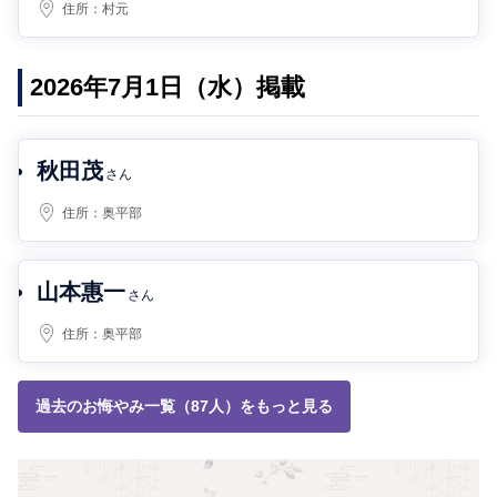
住所：
村元
2026年7月1日（水）掲載
秋田茂
さん
住所：
奥平部
山本惠一
さん
住所：
奥平部
過去のお悔やみ一覧（87人）をもっと見る