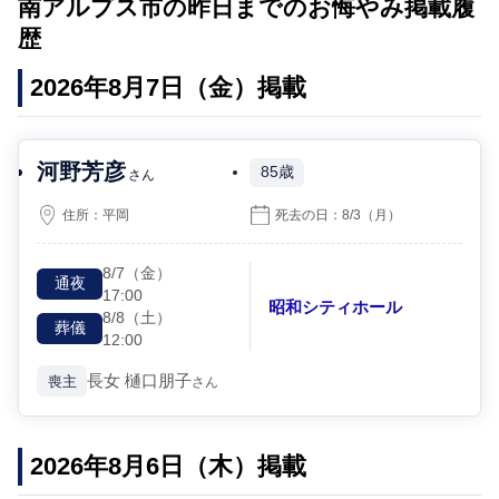
南アルプス市の昨日までのお悔やみ掲載履
歴
2026年8月7日（金）掲載
河野芳彦
85歳
さん
住所：
平岡
死去の日：
8/3
（月）
8/7
（金）
通夜
17:00
昭和シティホール
8/8
（土）
葬儀
12:00
長女
樋口朋子
喪主
さん
2026年8月6日（木）掲載