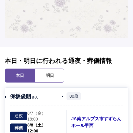
本日・明日に行われる通夜・葬儀情報
本日
明日
保坂俊朗
80歳
さん
8/7（金）
通夜
JA南アルプス市すずらん
18:00
8/8（土）
ホール甲西
葬儀
12:00