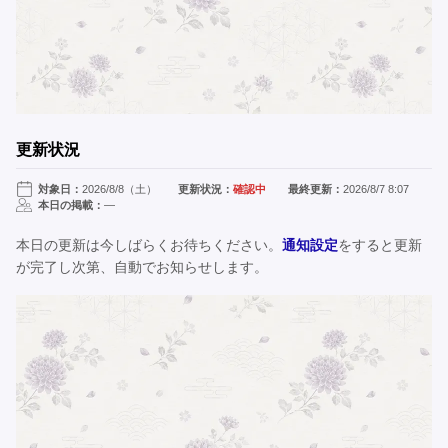
更新状況
対象日：
2026/8/8（土）
更新状況：
確認中
最終更新：
2026/8/7 8:07
本日の掲載：
—
本日の更新は今しばらくお待ちください。
通知設定
をすると更新
が完了し次第、自動でお知らせします。