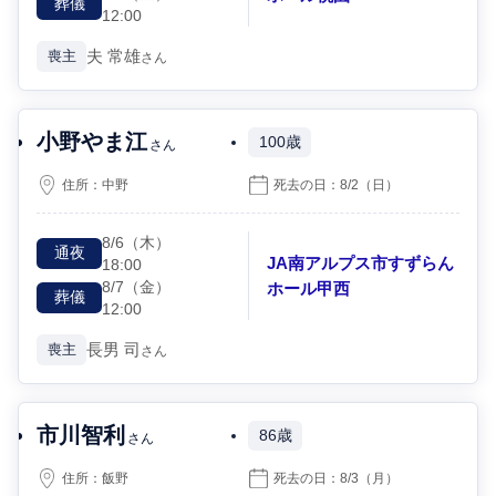
葬儀
12:00
夫
常雄
喪主
さん
小野やま江
100歳
さん
住所：
中野
死去の日：
8/2
（日）
8/6
（木）
通夜
JA南アルプス市すずらん
18:00
8/7
（金）
ホール甲西
葬儀
12:00
長男
司
喪主
さん
市川智利
86歳
さん
住所：
飯野
死去の日：
8/3
（月）