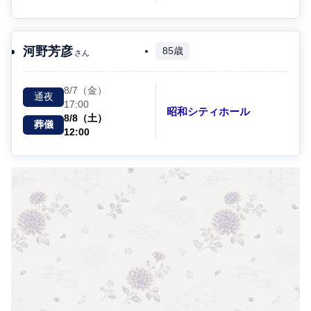
河野芳彦
85歳
さん
8/7（金）
通夜
17:00
昭和シティホール
8/8（土）
葬儀
12:00