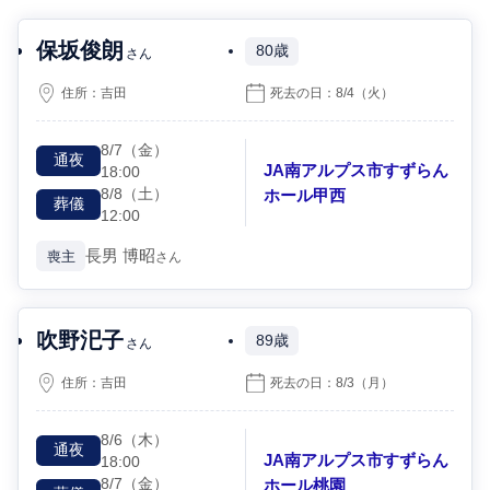
保坂俊朗
80歳
さん
住所：
吉田
死去の日：
8/4
（火）
8/7
（金）
通夜
JA南アルプス市すずらん
18:00
8/8
（土）
ホール甲西
葬儀
12:00
長男
博昭
喪主
さん
吹野汜子
89歳
さん
住所：
吉田
死去の日：
8/3
（月）
8/6
（木）
通夜
JA南アルプス市すずらん
18:00
8/7
（金）
ホール桃園