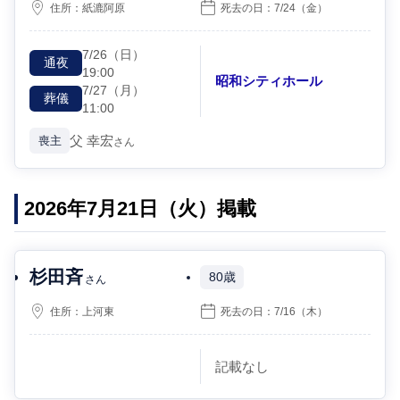
住所：
紙漉阿原
死去の日：
7/24
（金）
7/26
（日）
通夜
19:00
昭和シティホール
7/27
（月）
葬儀
11:00
父
幸宏
喪主
さん
2026年7月21日（火）掲載
杉田斉
80歳
さん
住所：
上河東
死去の日：
7/16
（木）
記載なし