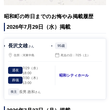
昭和町の昨日までのお悔やみ掲載履歴
2026年7月29日（水）掲載
長沢文雄
95歳
さん
住所：
河東中島
死去の日：
7/25
（土）
7/29
（水）
通夜
18:00
昭和シティホール
7/30
（木）
葬儀
13:00
長男
政和
喪主
さん