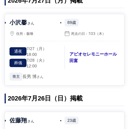
2026年7月27日（月）掲載
小沢馨
89歳
さん
住所：
飯喰
死去の日：
7/23
（木）
7/27
（月）
通夜
アピオセレモニーホール
18:00
7/28
（火）
田富
葬儀
12:00
長男
博
喪主
さん
2026年7月26日（日）掲載
佐藤翔
23歳
さん