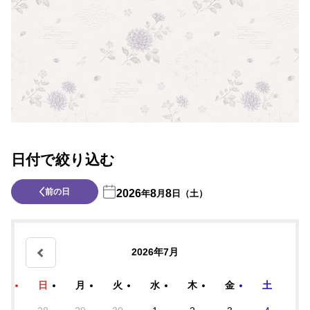
日付で絞り込む
前の日
2026
8
8
年
月
日（土）
2026年7月
日
月
火
水
木
金
土