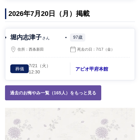
2026年7月20日（月）掲載
堀内志津子
97歳
さん
住所：
西条新田
死去の日：
7/17
（金）
7/21
（火）
アピオ甲府本館
葬儀
12:30
過去のお悔やみ一覧（165人）をもっと見る