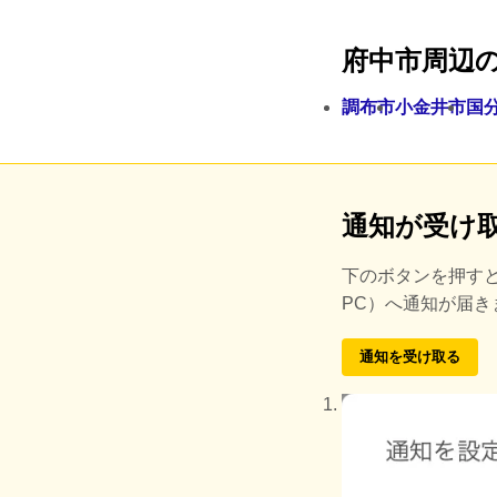
府中市周辺
調布市
小金井市
国
通知が受け
下のボタンを押す
PC）へ通知が届
通知を受け取る