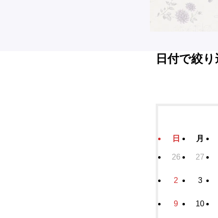
日付で絞り
日
月
26
27
2
3
9
10