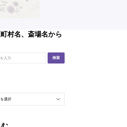
区町村名、斎場名から
検索
込む