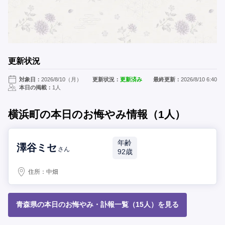
更新状況
対象日：
2026/8/10（月）
更新状況：
更新済み
最終更新：
2026/8/10 6:40
本日の掲載：
1人
横浜町の本日のお悔やみ情報（1人）
年齢
澤谷ミセ
さん
92歳
住所：
中畑
青森県の本日のお悔やみ・訃報一覧（15人）を見る