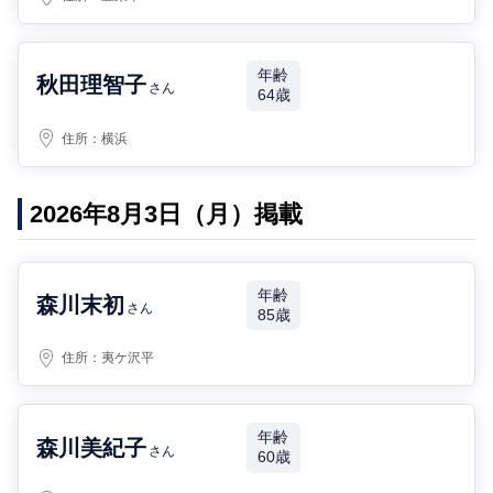
年齢
秋田理智子
さん
64歳
住所：
横浜
2026年8月3日（月）掲載
年齢
森川末初
さん
85歳
住所：
夷ケ沢平
年齢
森川美紀子
さん
60歳