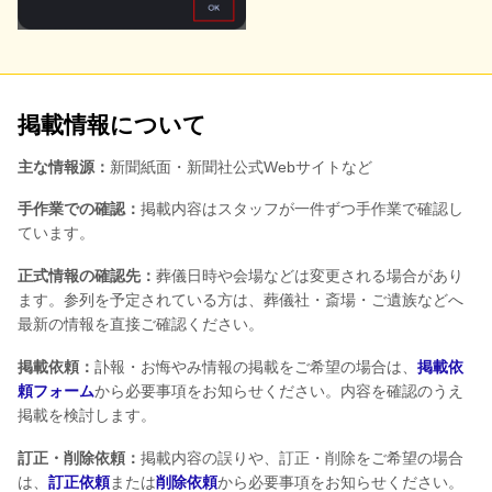
掲載情報について
主な情報源：
新聞紙面・新聞社公式Webサイトなど
手作業での確認：
掲載内容はスタッフが一件ずつ手作業で確認し
ています。
正式情報の確認先：
葬儀日時や会場などは変更される場合があり
ます。参列を予定されている方は、葬儀社・斎場・ご遺族などへ
最新の情報を直接ご確認ください。
掲載依頼：
訃報・お悔やみ情報の掲載をご希望の場合は、
掲載依
頼フォーム
から必要事項をお知らせください。内容を確認のうえ
掲載を検討します。
訂正・削除依頼：
掲載内容の誤りや、訂正・削除をご希望の場合
は、
訂正依頼
または
削除依頼
から必要事項をお知らせください。