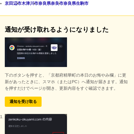
京田辺市
木津川市
奈良県奈良市
奈良県生駒市
通知が受け取れるようになりました
下のボタンを押すと、
「京都府精華町の本日のお悔やみ欄」に更
新があったときに、スマホ（またはPC）へ通知が届きます。通知
を押すだけでページが開き、更新内容をすぐ確認できます。
通知を受け取る