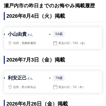
瀬戸内市の昨日までのお悔やみ掲載履歴
2026年8月4日（火）掲載
小山由貴
54歳
さん
住所：
長船町服部
死去の日：
7/31
（金）
2026年7月3日（金）掲載
利安正己
79歳
さん
住所：
邑久町向山
死去の日：
7/2
（木）
2026年6月26日（金）掲載