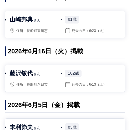
山崎邦典
81歳
さん
住所：
長船町東須恵
死去の日：
6/23
（火）
2026年6月16日（火）掲載
藤沢敏代
102歳
さん
住所：
長船町八日市
死去の日：
6/13
（土）
2026年6月5日（金）掲載
末利節夫
83歳
さん