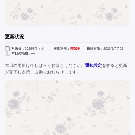
更新状況
対象日：
2026/8/8（土）
更新状況：
確認中
最終更新：
2026/8/7 7:02
本日の掲載：
—
本日の更新は今しばらくお待ちください。
通知設定
をすると更新
が完了し次第、自動でお知らせします。