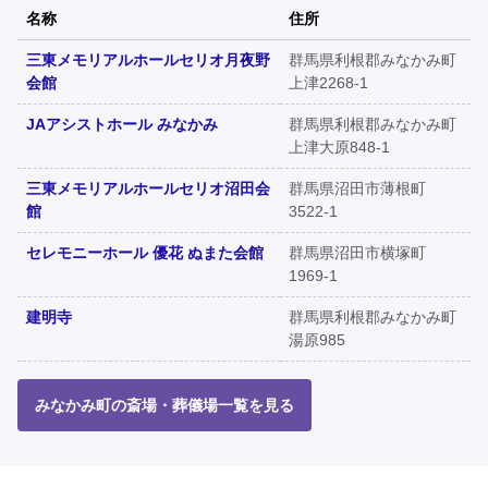
名称
住所
三東メモリアルホールセリオ月夜野
群馬県利根郡みなかみ町
会館
上津2268-1
JAアシストホール みなかみ
群馬県利根郡みなかみ町
上津大原848-1
三東メモリアルホールセリオ沼田会
群馬県沼田市薄根町
館
3522-1
セレモニーホール 優花 ぬまた会館
群馬県沼田市横塚町
1969-1
建明寺
群馬県利根郡みなかみ町
湯原985
みなかみ町の斎場・葬儀場一覧を見る