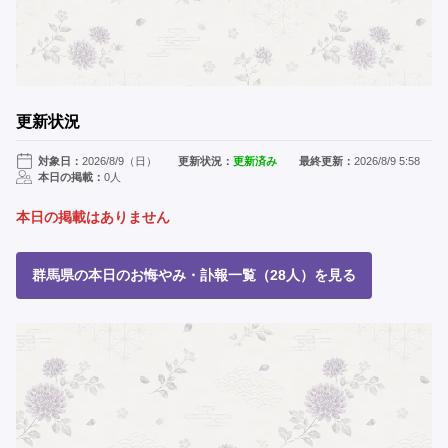
更新状況
対象日：
2026/8/9（日）
更新状況：
更新済み
最終更新：
2026/8/9 5:58
本日の掲載：
0人
本日の掲載はありません
群馬県の本日のお悔やみ・訃報一覧（28人）を見る