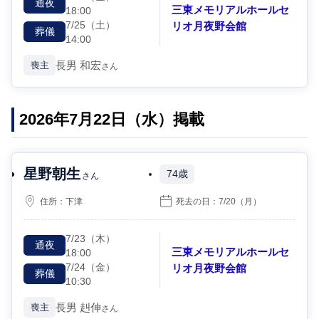
通夜
三東メモリアルホールセ
18:00
7/25
（土）
リオ月夜野会館
葬儀
14:00
長男
和宏
喪主
さん
2026年7月22日（水）掲載
星野朝生
74歳
さん
住所：
下津
死去の日：
7/20
（月）
7/23
（木）
通夜
三東メモリアルホールセ
18:00
7/24
（金）
リオ月夜野会館
葬儀
10:30
長男
赳伸
喪主
さん