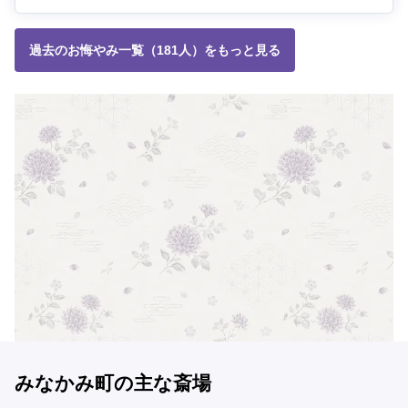
過去のお悔やみ一覧（181人）をもっと見る
みなかみ町の主な斎場