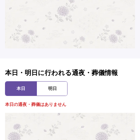
本日・明日に行われる通夜・葬儀情報
本日
明日
本日の通夜・葬儀はありません