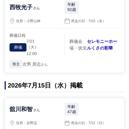
年齢
西牧光子
さん
92歳
住所：
小野山神
死去の日：
7/15
（水）
葬儀日程
7/21
葬儀会
セレモニーホー
（火）
葬儀
場・状況
ルくさの彩華
12:00
次男
房志
喪主
さん
2026年7月15日（水）掲載
年齢
舘川和智
さん
47歳
住所：
吉野辺
死去の日：
7/12
（日）