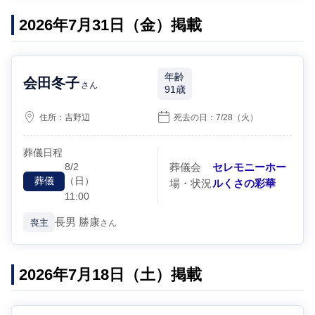
2026年7月31日（金）掲載
年齢
会田冬子
さん
91歳
住所：
吉野辺
死去の日：
7/28
（火）
葬儀日程
8/2
葬儀会
セレモニーホー
（日）
葬儀
場・状況
ルくさの彩華
11:00
長男
勝康
喪主
さん
2026年7月18日（土）掲載