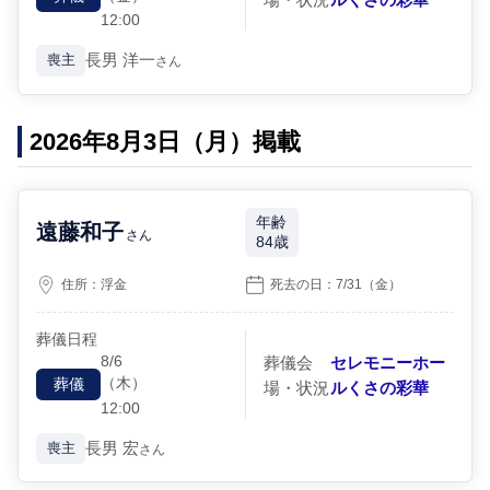
12:00
長男
洋一
喪主
さん
2026年8月3日（月）掲載
年齢
遠藤和子
さん
84歳
住所：
浮金
死去の日：
7/31
（金）
葬儀日程
8/6
葬儀会
セレモニーホー
（木）
葬儀
場・状況
ルくさの彩華
12:00
長男
宏
喪主
さん