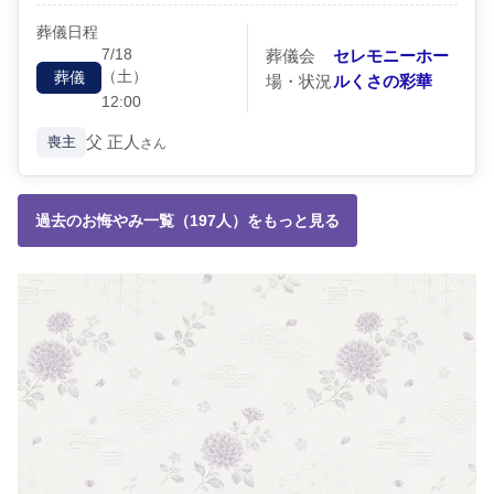
葬儀日程
7/18
葬儀会
セレモニーホー
（土）
葬儀
場・状況
ルくさの彩華
12:00
父
正人
喪主
さん
過去のお悔やみ一覧（197人）をもっと見る