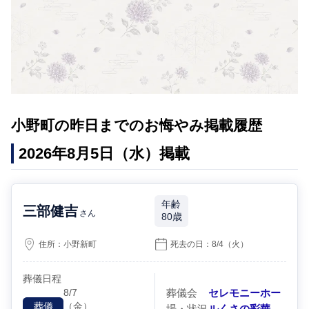
小野町の昨日までのお悔やみ掲載履歴
2026年8月5日（水）掲載
年齢
三部健吉
さん
80歳
住所：
小野新町
死去の日：
8/4
（火）
葬儀日程
8/7
葬儀会
セレモニーホー
（金）
葬儀
場・状況
ルくさの彩華