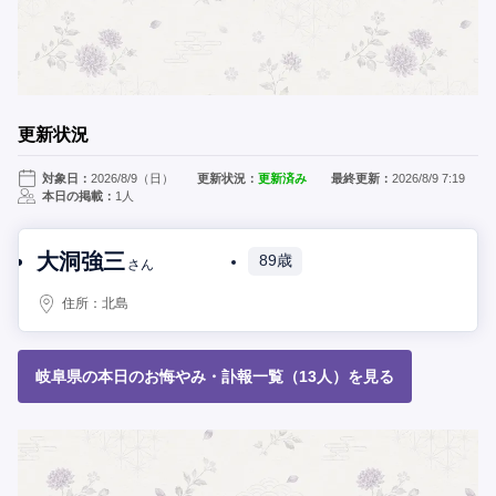
更新状況
対象日：
2026/8/9（日）
更新状況：
更新済み
最終更新：
2026/8/9 7:19
本日の掲載：
1人
大洞強三
89歳
さん
住所：
北島
岐阜県の本日のお悔やみ・訃報一覧（13人）を見る