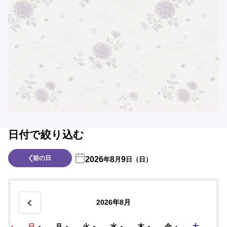
日付で絞り込む
前の日
2026
8
9
年
月
日（日）
2026年8月
日
月
火
水
木
金
土