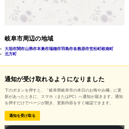
岐阜市周辺の地域
大垣市
関市
山県市
本巣市
瑞穂市
羽島市
各務原市
笠松町
岐南町
北方町
通知が受け取れるようになりました
下のボタンを押すと、
「岐阜県岐阜市の本日のお悔やみ欄」に更
新があったときに、スマホ（またはPC）へ通知が届きます。通知
を押すだけでページが開き、更新内容をすぐ確認できます。
通知を受け取る