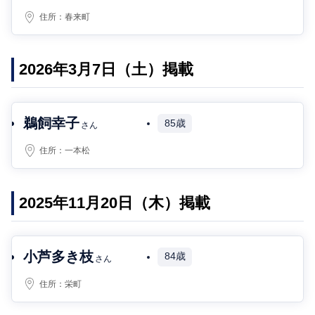
住所：
春来町
2026年3月7日（土）掲載
鵜飼幸子
85歳
さん
住所：
一本松
2025年11月20日（木）掲載
小芦多き枝
84歳
さん
住所：
栄町