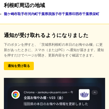
利根町周辺の地域
龍ケ崎市
取手市
河内町
千葉県我孫子市
千葉県印西市
千葉県栄町
通知が受け取れるようになりました
下のボタンを押すと、
「茨城県利根町の本日のお悔やみ欄」に更
新があったときに、スマホ（またはPC）へ通知が届きます。通知
を押すだけでページが開き、更新内容をすぐ確認できます。
通知を受け取る