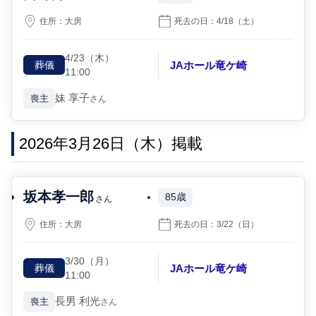
住所：
大房
死去の日：
4/18
（土）
4/23
（木）
JAホール竜ケ崎
葬儀
11:00
妹
享子
喪主
さん
2026年3月26日（木）掲載
坂本孝一郎
85歳
さん
住所：
大房
死去の日：
3/22
（日）
3/30
（月）
JAホール竜ケ崎
葬儀
11:00
長男
利光
喪主
さん