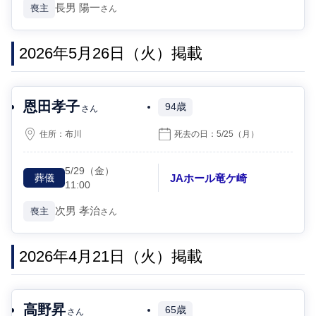
長男
陽一
喪主
さん
2026年5月26日（火）掲載
恩田孝子
94歳
さん
住所：
布川
死去の日：
5/25
（月）
5/29
（金）
JAホール竜ケ崎
葬儀
11:00
次男
孝治
喪主
さん
2026年4月21日（火）掲載
高野昇
65歳
さん