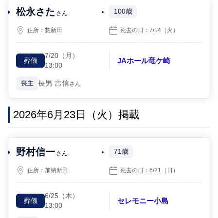
松永さた
100歳
さん
住所：
惣新田
死去の日：
7/14
（火）
7/20
（月）
JAホール竜ケ崎
葬儀
13:00
長男
吉信
喪主
さん
2026年6月23日（火）掲載
野村信一
71歳
さん
住所：
加納新田
死去の日：
6/21
（日）
6/25
（木）
セレモニー小島
葬儀
13:00