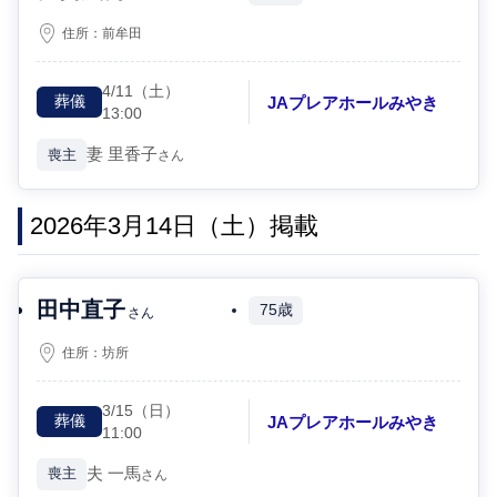
住所：
前牟田
4/11
（土）
JAプレアホールみやき
葬儀
13:00
妻
里香子
喪主
さん
2026年3月14日（土）掲載
田中直子
75歳
さん
住所：
坊所
3/15
（日）
JAプレアホールみやき
葬儀
11:00
夫
一馬
喪主
さん