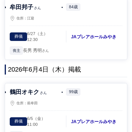
牟田邦子
84歳
さん
住所：
江迎
6/27
（土）
JAプレアホールみやき
葬儀
12:30
長男
秀明
喪主
さん
2026年6月4日（木）掲載
鶴田オキク
99歳
さん
住所：
前牟田
6/5
（金）
JAプレアホールみやき
葬儀
11:00