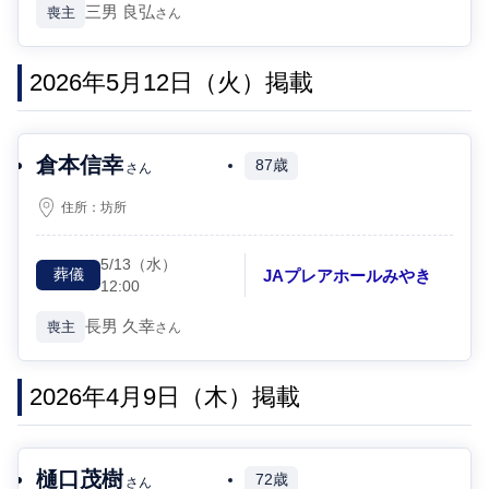
三男
良弘
喪主
さん
2026年5月12日（火）掲載
倉本信幸
87歳
さん
住所：
坊所
5/13
（水）
JAプレアホールみやき
葬儀
12:00
長男
久幸
喪主
さん
2026年4月9日（木）掲載
樋口茂樹
72歳
さん