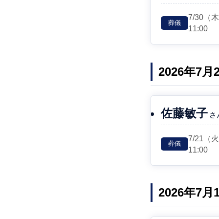
7/30
（
葬儀
11:00
2026年7
佐藤敏子
さ
7/21
（
葬儀
11:00
2026年7