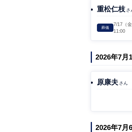
重松仁枝
さ
7/17
（
葬儀
11:00
2026年7
原康夫
さん
2026年7