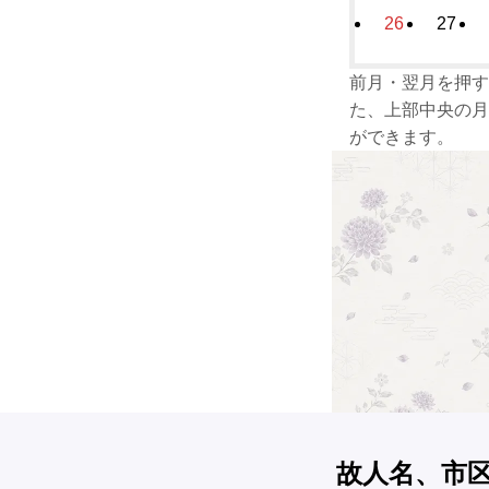
26
27
前月・翌月を押す
た、上部中央の月
ができます。
故人名、市