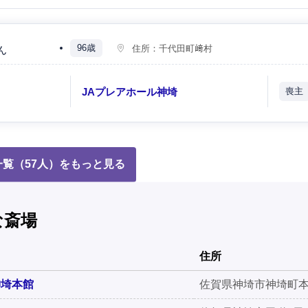
96歳
住所：
千代田町﨑村
ん
）
JAプレアホール神埼
喪主
覧（57人）をもっと見る
な斎場
住所
神埼本館
佐賀県神埼市神埼町本堀