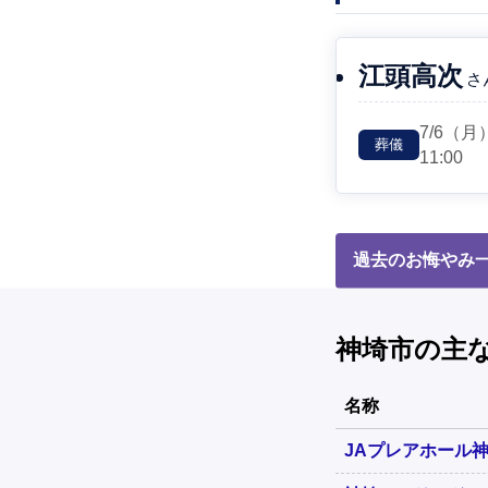
江頭高次
さ
7/6
（月
葬儀
11:00
過去のお悔やみ一
神埼市の主
名称
JAプレアホール