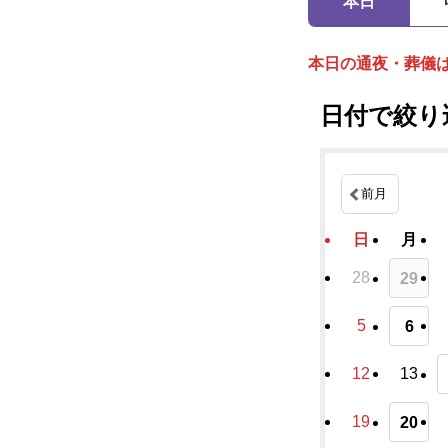
本日
本日の通夜・葬儀
日付で絞り
前月
日
月
28
29
5
6
12
13
19
20