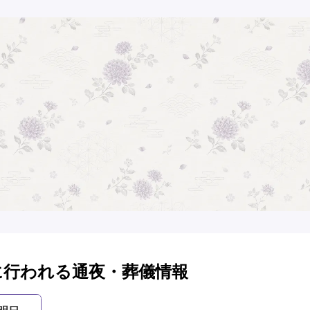
に行われる通夜・葬儀情報