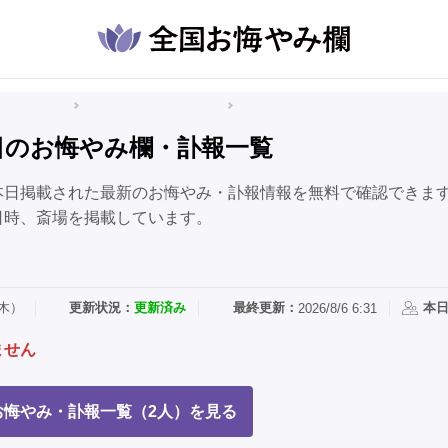
悔やみ情報
佐賀県のお悔やみ情報
神埼市のお悔やみ情報
日のお悔やみ欄・訃報一覧
本日掲載された最新のお悔やみ・訃報情報を無料で確認できま
日時、斎場を掲載しています。
（木）
更新状況：
更新済み
最終更新：
本
2026/8/6 6:31
ません
お悔やみ・訃報一覧（2人）を見る