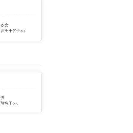
次女
吉田千代子
さん
妻
智恵子
さん