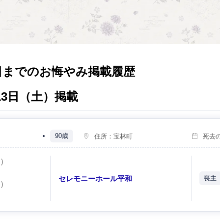
日までのお悔やみ掲載履歴
月13日（土）掲載
90歳
住所：
宝林町
死去
日）
セレモニーホール平和
喪主
月）