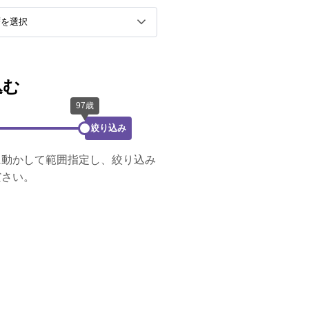
込む
絞り込み
に動かして範囲指定し、絞り込み
ださい。