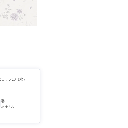
の日：
6/10
（水）
妻
恭子
さん