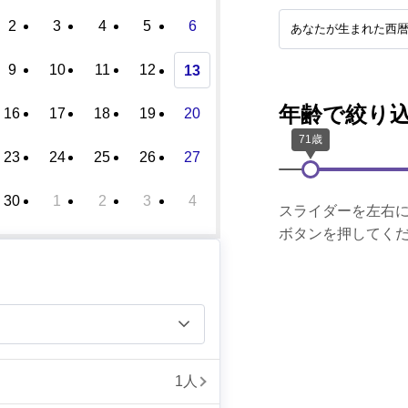
2
3
4
5
6
9
10
11
12
13
年齢で絞り
16
17
18
19
20
23
24
25
26
27
30
1
2
3
4
スライダーを左右
ボタンを押してく
1人