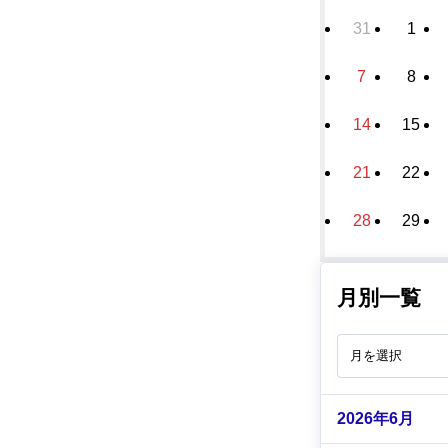
31
1
7
8
14
15
21
22
28
29
月別一覧
2026年6月