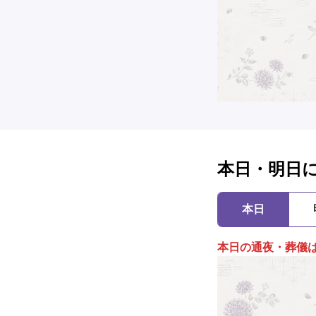
本日・明日
本日
本日の通夜・葬儀