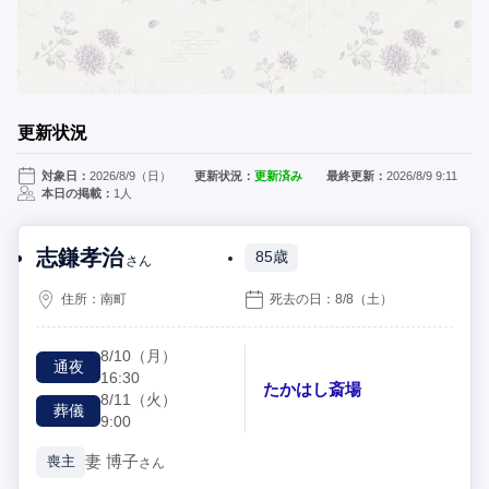
更新状況
対象日：
2026/8/9（日）
更新状況：
更新済み
最終更新：
2026/8/9 9:11
本日の掲載：
1人
志鎌孝治
85歳
さん
住所：
南町
死去の日：
8/8
（土）
8/10
（月）
通夜
16:30
たかはし斎場
8/11
（火）
葬儀
9:00
妻
博子
喪主
さん