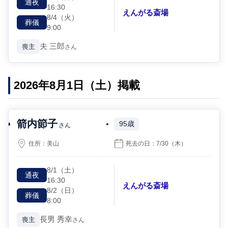
通夜
16:30
えんがる斎場
8/4
（火）
葬儀
9:00
夫
三郎
喪主
さん
2026年8月1日（土）掲載
箭内節子
95歳
さん
住所：
美山
死去の日：
7/30
（木）
8/1
（土）
通夜
16:30
えんがる斎場
8/2
（日）
葬儀
8:00
長男
秀幸
喪主
さん