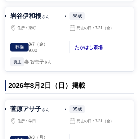
岩谷伊和根
88歳
さん
住所：
東町
死去の日：
7/31
（金）
8/7
（金）
たかはし斎場
葬儀
9:00
妻
智恵子
喪主
さん
2026年8月2日（日）掲載
菅原アサ子
95歳
さん
住所：
学田
死去の日：
7/31
（金）
8/3
（月）