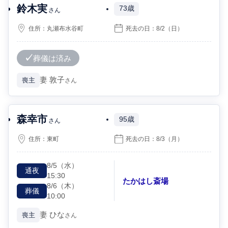
鈴木実
73歳
さん
住所：
丸瀬布水谷町
死去の日：
8/2
（日）
葬儀は済み
妻
敦子
喪主
さん
森幸市
95歳
さん
住所：
東町
死去の日：
8/3
（月）
8/5
（水）
通夜
15:30
たかはし斎場
8/6
（木）
葬儀
10:00
妻
ひな
喪主
さん