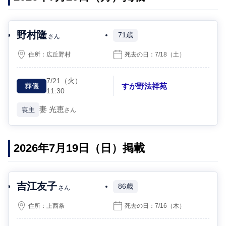
野村隆
71歳
さん
住所：
広丘野村
死去の日：
7/18
（土）
7/21
（火）
すが野法祥苑
葬儀
11:30
妻
光恵
喪主
さん
2026年7月19日（日）掲載
吉江友子
86歳
さん
住所：
上西条
死去の日：
7/16
（木）