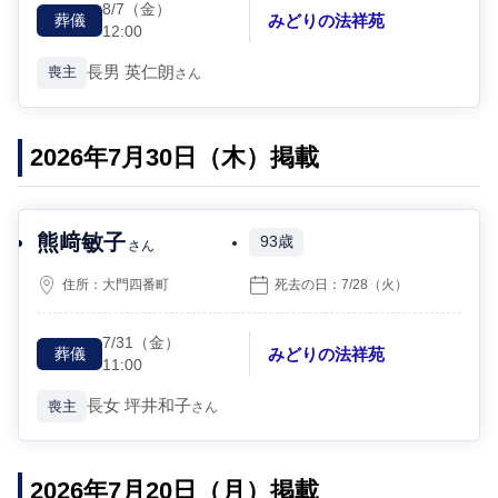
8/7
（金）
みどりの法祥苑
葬儀
12:00
長男
英仁朗
喪主
さん
2026年7月30日（木）掲載
熊﨑敏子
93歳
さん
住所：
大門四番町
死去の日：
7/28
（火）
7/31
（金）
みどりの法祥苑
葬儀
11:00
長女
坪井和子
喪主
さん
2026年7月20日（月）掲載