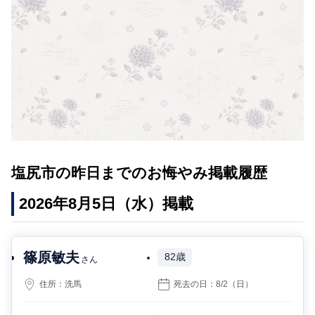
塩尻市の昨日までのお悔やみ掲載履歴
2026年8月5日（水）掲載
篠原敏夫
82歳
さん
住所：
洗馬
死去の日：
8/2
（日）