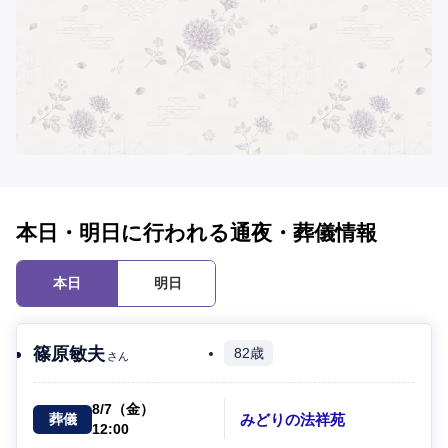
本日・明日に行われる通夜・葬儀情報
本日
明日
篠原敏夫
82歳
さん
8/7（金）
みどりの法祥苑
葬儀
12:00