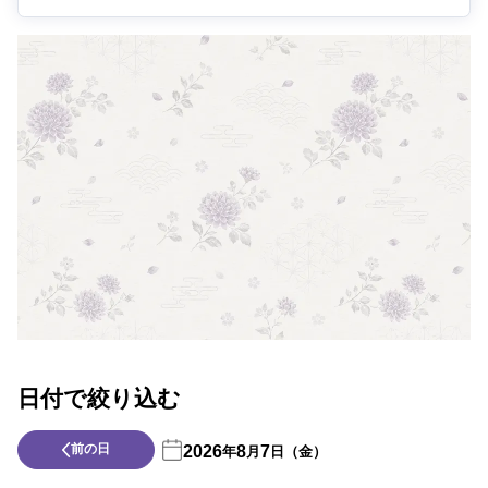
日付で絞り込む
前の日
2026
8
7
年
月
日（金）