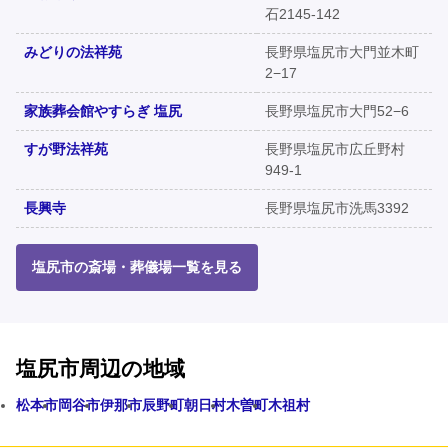
石2145-142
みどりの法祥苑
長野県塩尻市大門並木町
2−17
家族葬会館やすらぎ 塩尻
長野県塩尻市大門52−6
すが野法祥苑
長野県塩尻市広丘野村
949-1
長興寺
長野県塩尻市洗馬3392
塩尻市の斎場・葬儀場一覧を見る
塩尻市周辺の地域
松本市
岡谷市
伊那市
辰野町
朝日村
木曽町
木祖村