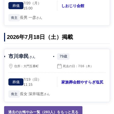
7/20
（月）
しおじり会館
葬儀
15:00
長男
一彦
喪主
さん
2026年7月18日（土）掲載
市川幸民
79歳
さん
住所：
大門五番町
死去の日：
7/16
（木）
7/19
（日）
家族葬会館やすらぎ塩尻
葬儀
11:15
長女
深井瑞恵
喪主
さん
過去のお悔やみ一覧（283人）をもっと見る