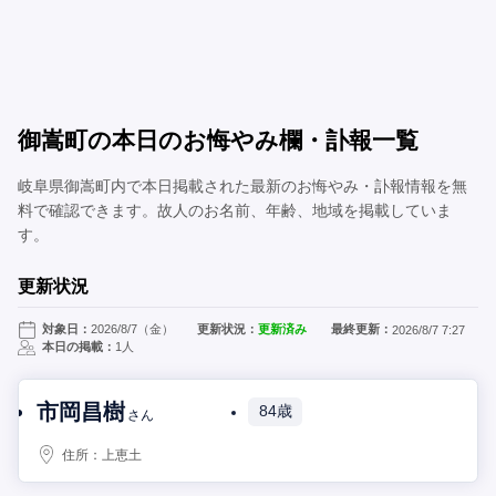
御嵩町の本日のお悔やみ欄・訃報一覧
岐阜県御嵩町内で本日掲載された最新のお悔やみ・訃報情報を無
料で確認できます。故人のお名前、年齢、地域を掲載していま
す。
更新状況
対象日：
2026/8/7（金）
更新状況：
更新済み
最終更新：
2026/8/7 7:27
本日の掲載：
1人
市岡昌樹
84歳
さん
住所：
上恵土