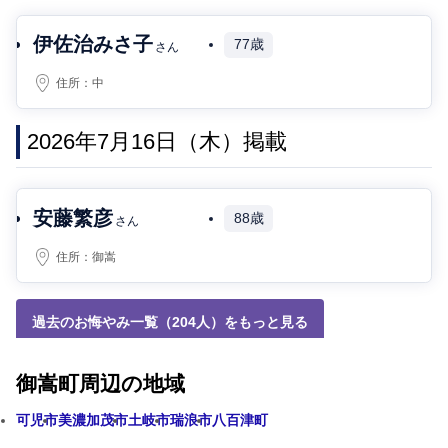
伊佐治みさ子
77歳
さん
住所：
中
2026年7月16日（木）掲載
安藤繁彦
88歳
さん
住所：
御嵩
過去のお悔やみ一覧（204人）をもっと見る
御嵩町周辺の地域
可児市
美濃加茂市
土岐市
瑞浪市
八百津町