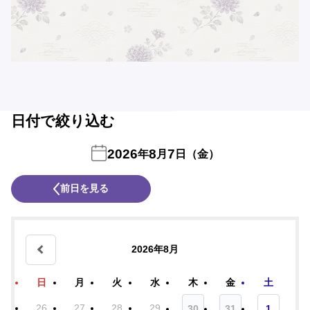
日付で絞り込む
2026
8
7
年
月
日（金）
前日を見る
2026年8月
日
月
火
水
木
金
土
26
27
28
29
30
31
1