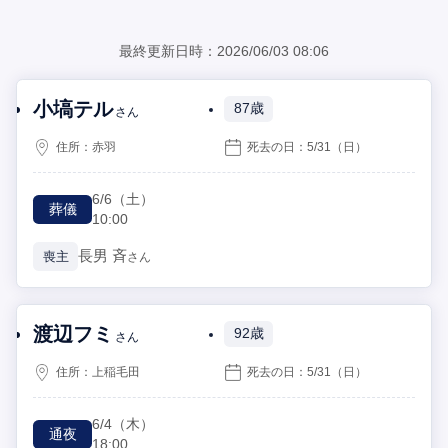
最終更新日時：2026/06/03 08:06
小塙テル
87歳
さん
住所：
赤羽
死去の日：
5/31
（日）
6/6
（土）
葬儀
10:00
長男
斉
喪主
さん
渡辺フミ
92歳
さん
住所：
上稲毛田
死去の日：
5/31
（日）
6/4
（木）
通夜
18:00