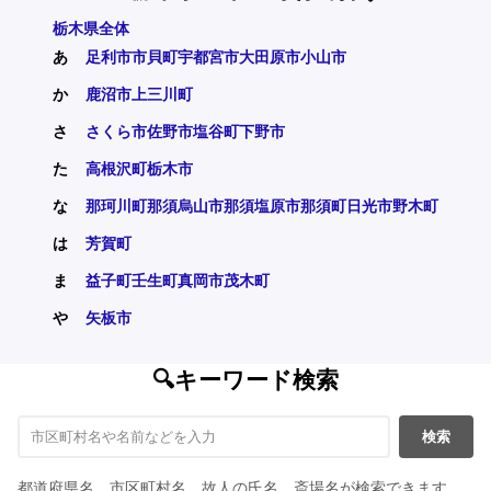
栃木県全体
あ
足利市
市貝町
宇都宮市
大田原市
小山市
か
鹿沼市
上三川町
さ
さくら市
佐野市
塩谷町
下野市
た
高根沢町
栃木市
な
那珂川町
那須烏山市
那須塩原市
那須町
日光市
野木町
は
芳賀町
ま
益子町
壬生町
真岡市
茂木町
や
矢板市
🔍キーワード検索
検索
都道府県名、市区町村名、故人の氏名、斎場名が検索できます。