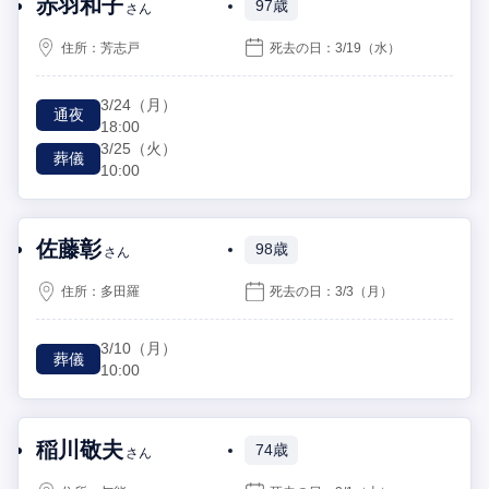
赤羽和子
97歳
さん
住所：
芳志戸
死去の日：
3/19
（水）
3/24
（月）
通夜
18:00
3/25
（火）
葬儀
10:00
佐藤彰
98歳
さん
住所：
多田羅
死去の日：
3/3
（月）
3/10
（月）
葬儀
10:00
稲川敬夫
74歳
さん