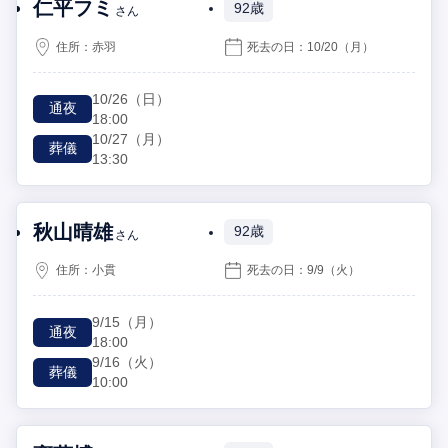
仁平フミ
92歳
さん
住所：
赤羽
死去の日：
10/20
（月）
10/26
（日）
通夜
18:00
10/27
（月）
葬儀
13:30
秋山晴雄
92歳
さん
住所：
小貫
死去の日：
9/9
（火）
9/15
（月）
通夜
18:00
9/16
（火）
葬儀
10:00