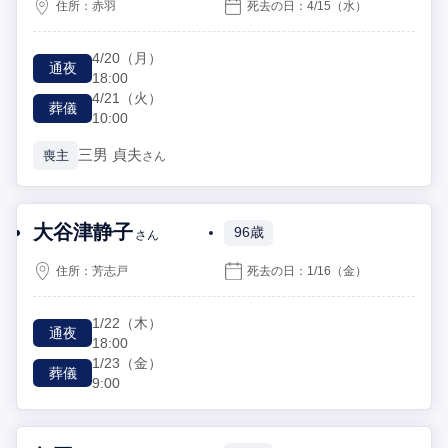
住所：
赤羽
死去の日：
4/15
（水）
4/20
（月）
通夜
18:00
4/21
（火）
葬儀
10:00
三男
貞夫
喪主
さん
大谷津静子
96歳
さん
住所：
芳志戸
死去の日：
1/16
（金）
1/22
（木）
通夜
18:00
1/23
（金）
葬儀
9:00