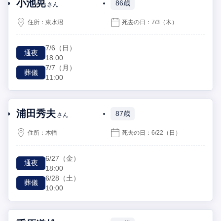
小池晃
86歳
さん
住所：
東水沼
死去の日：
7/3
（木）
7/6
（日）
通夜
18:00
7/7
（月）
葬儀
11:00
浦田秀夫
87歳
さん
住所：
木幡
死去の日：
6/22
（日）
6/27
（金）
通夜
18:00
6/28
（土）
葬儀
10:00