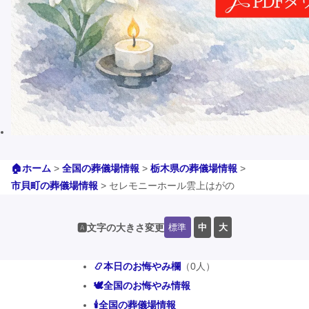
🏠ホーム
>
全国の葬儀場情報
>
栃木県の葬儀場情報
>
市貝町の葬儀場情報
>
セレモニーホール雲上はがの
標準
中
大
🅰️文字の大きさ変更
📿本日のお悔やみ欄
（0人）
🕊️全国のお悔やみ情報
🕯️全国の葬儀場情報