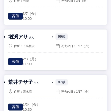
住所：
与能
死去の日：
3/1
（土）
3/7
（金）
葬儀
10:00
増渕アサ
99歳
さん
住所：
下高根沢
死去の日：
1/27
（月）
2/3
（月）
葬儀
11:00
荒井チサ子
87歳
さん
住所：
西水沼
死去の日：
1/17
（金）
1/24
（金）
葬儀
10:30