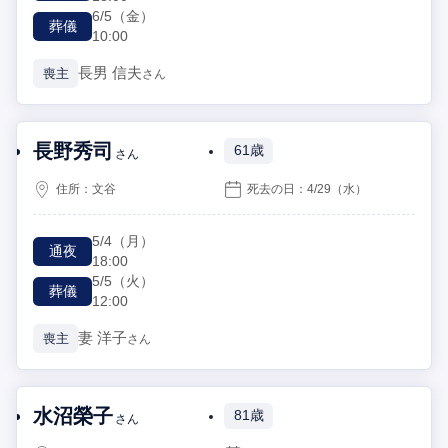
6/5
（金）
葬儀
10:00
長男
信夫
喪主
さん
長野秀司
61歳
さん
住所：
文谷
死去の日：
4/29
（水）
5/4
（月）
通夜
18:00
5/5
（火）
葬儀
12:00
妻
洋子
喪主
さん
水沼榮子
81歳
さん