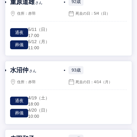
重原道雄
92歳
さん
住所：
赤羽
死去の日：
5/4
（日）
5/11
（日）
通夜
17:00
5/12
（月）
葬儀
11:00
水沼仲
93歳
さん
住所：
赤羽
死去の日：
4/14
（月）
4/19
（土）
通夜
18:00
4/20
（日）
葬儀
10:00