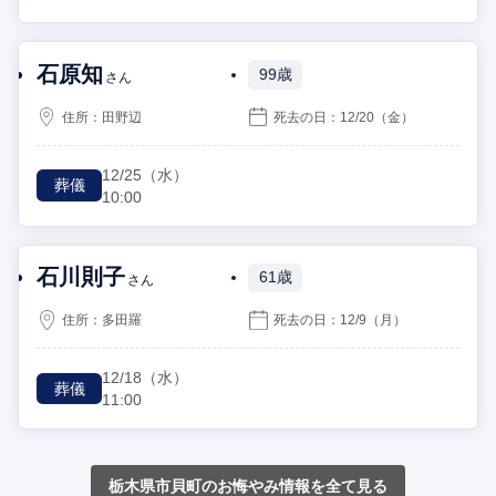
石原知
99歳
さん
住所：
田野辺
死去の日：
12/20
（金）
12/25
（水）
葬儀
10:00
石川則子
61歳
さん
住所：
多田羅
死去の日：
12/9
（月）
12/18
（水）
葬儀
11:00
栃木県市貝町のお悔やみ情報を全て見る