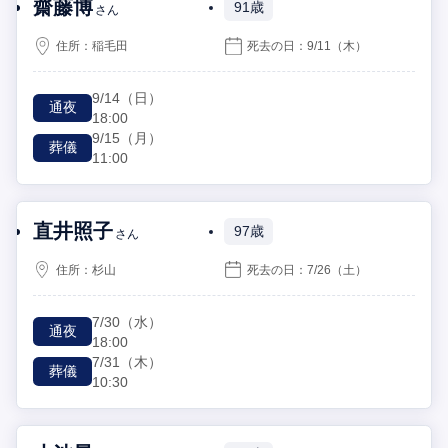
齋藤博
91歳
さん
住所：
稲毛田
死去の日：
9/11
（木）
9/14
（日）
通夜
18:00
9/15
（月）
葬儀
11:00
直井照子
97歳
さん
住所：
杉山
死去の日：
7/26
（土）
7/30
（水）
通夜
18:00
7/31
（木）
葬儀
10:30