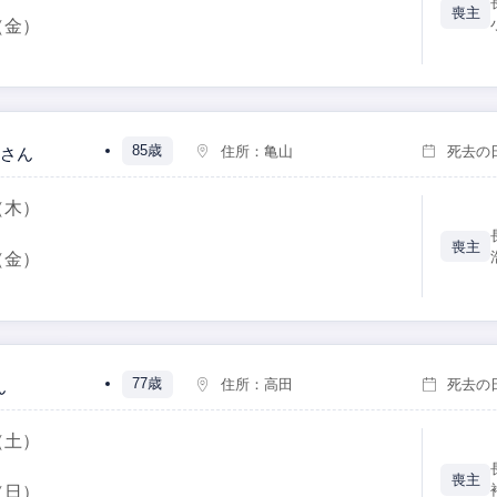
喪主
（金）
85歳
住所：
亀山
死去の
さん
（木）
喪主
（金）
77歳
住所：
高田
死去の
ん
（土）
喪主
（日）