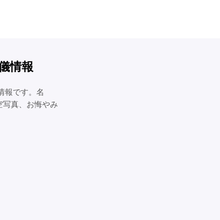
葬儀情報
情報です。名
空写真、お悔やみ