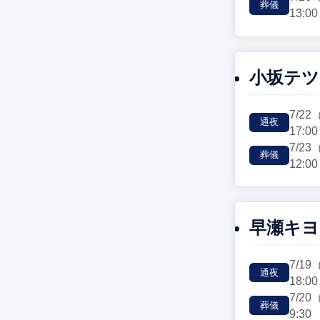
葬儀
13:00
小坂テツ
7/22
通夜
17:00
7/23
葬儀
12:00
早瀬キヨ
7/19
通夜
18:00
7/20
葬儀
9:30