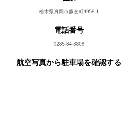
栃木県真岡市熊倉町4959-1
電話番号
0285-84-8808
航空写真から駐車場を確認する