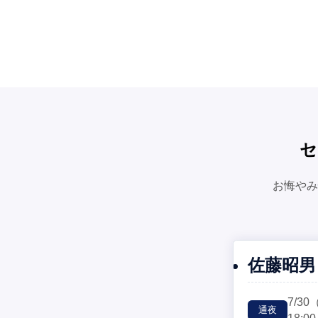
セ
お悔やみ
佐藤昭男
7/30
通夜