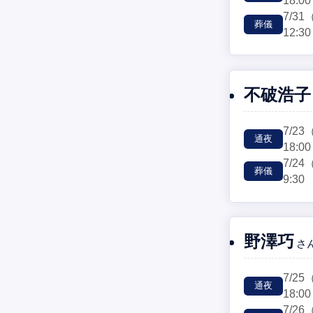
18:00
7/31
葬儀
12:30
不破浩子
7/23
通夜
18:00
7/24
葬儀
9:30
野澤巧
さ
7/25
通夜
18:00
7/26