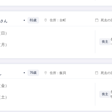
81歳
住所：
台町
死去の
さん
（日）
喪主
（月）
76歳
住所：
飯貝
死去の
ん
（金）
喪主
（土）