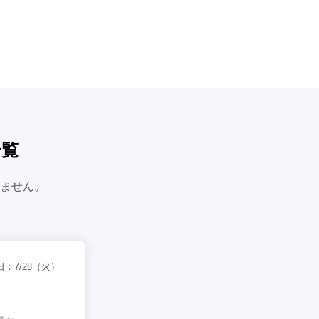
一覧
ません。
日：
7/28
（火）